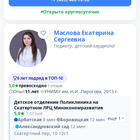
Открыто круглосуточно
Маслова Екатерина
Сергеевна
Педиатр, детский кардиолог
6 лет подряд в ТОП-10
5,0
превосходно
·
1 отзыв
Опыт
11 лет
·
РНИМУ им. Н.И. Пирогова, 2015 г.
Детское отделение Поликлиника на
Скатертном ЛРЦ Минэкономразвития
5,0
·
1 отзыв
ещё 1
Арбатская
·
8 мин
·
Боровицкая
·
12 мин
·
Александровский сад
·
12 мин
·
Скатертный пер, 10-12с1