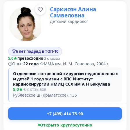
Саркисян Алина
Самвеловна
Детский кардиолог
6 лет подряд в ТОП-10
5,0
превосходно
·
2 отзыва
Опыт
22 года
·
ММА им. И. М. Сеченова, 2004 г.
Отделение экстренной хирургии недоношенных
и детей 1 года жизни с ВПС Институт
кардиохирургии НМИЦ ССХ им А Н Бакулева
5,0
·
68 отзывов
Рублевское ш (Крылатское), 135
+7 (495) 414-75-90
Открыто круглосуточно