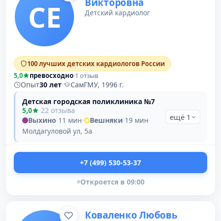
Викторовна
СЕ
Детский кардиолог
100 лучших детских кардиологов России
5,0
превосходно
·
1 отзыв
Опыт
30 лет
·
СамГМУ, 1996 г.
Детская городская поликлиника №7
5,0
·
22 отзыва
ещё 1
Выхино
·
11 мин
·
Вешняки
·
19 мин
·
Молдагуловой ул, 5а
+7 (499) 530-53-37
Откроется в 09:00
Коваленко Любовь