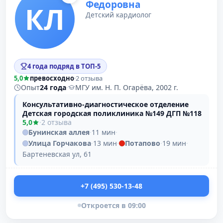
Федоровна
КЛ
Детский кардиолог
4 года подряд в ТОП-5
5,0
превосходно
·
2 отзыва
Опыт
24 года
·
МГУ им. Н. П. Огарёва, 2002 г.
Консультативно-диагностическое отделение
Детская городская поликлиника №149 ДГП №118
5,0
·
2 отзыва
Бунинская аллея
·
11 мин
·
Улица Горчакова
·
13 мин
·
Потапово
·
19 мин
·
Бартеневская ул, 61
+7 (495) 530-13-48
Откроется в 09:00