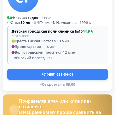
5,0
превосходно
·
1 отзыв
Опыт
30 лет
·
ЧГУ им. И. Н. Ульянова, 1996 г.
Детская городская поликлиника №104
4,9
·
6 отзывов
Крестьянская Застава
·
10 мин
·
Пролетарская
·
11 мин
·
Волгоградский проспект
·
12 мин
·
Сибирский проезд, 1с1
+7 (499) 638-34-09
Откроется в 09:00
Понравился врач или клиника -
сохраните.
В Избранном их проще сравнить на