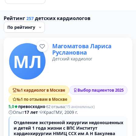
Рейтинг
детских кардиологов
257
Магоматова Лариса
Руслановна
МЛ
Детский кардиолог
№1 кардиолог в Москве
Выбор пациентов 2025
№1 по отзывам в Москве
5,0
превосходно
·
62 отзыва
(15 анонимных)
Опыт
17 лет
·
КрасГМУ, 2009 г.
Отделение экстренной хирургии недоношенных
и детей 1 года жизни с ВПС Институт
кардиохирургии НМИЦ ССХ им А Н Бакулева