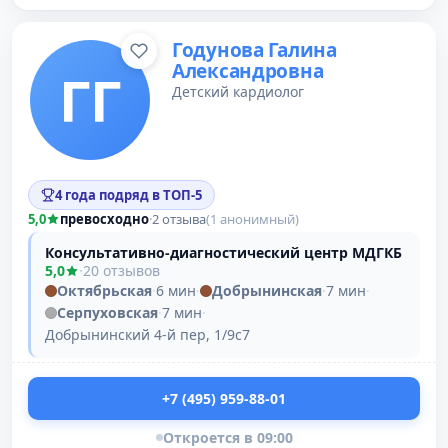
Годунова Галина
Александровна
ГГ
Детский кардиолог
4 года подряд в ТОП-5
5,0
превосходно
·
2 отзыва
(1 анонимный)
Консультативно-диагностический центр МДГКБ
5,0
·
20 отзывов
Октябрьская
·
6 мин
·
Добрынинская
·
7 мин
·
Серпуховская
·
7 мин
·
Добрынинский 4-й пер, 1/9с7
+7 (495) 959-88-01
Откроется в 09:00