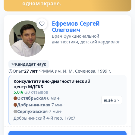
одном экране.
Ефремов Сергей
Олегович
Врач функциональной
диагностики, детский кардиолог
Кандидат наук
Опыт
27 лет
·
ММА им. И. М. Сеченова, 1999 г.
Консультативно-диагностический
центр МДГКБ
5,0
·
20 отзывов
Октябрьская
·
6 мин
·
ещё 3
Добрынинская
·
7 мин
·
Серпуховская
·
7 мин
·
Добрынинский 4-й пер, 1/9с7