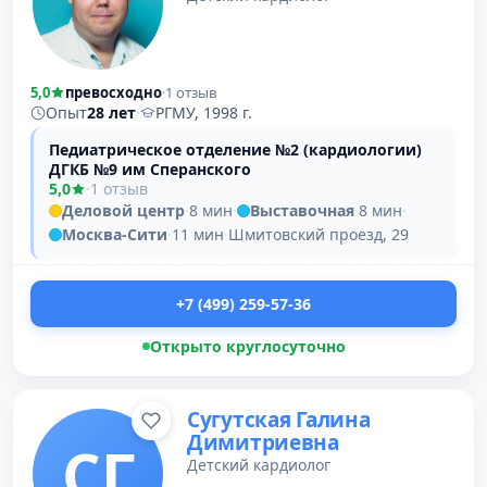
5,0
превосходно
·
1 отзыв
Опыт
28 лет
·
РГМУ, 1998 г.
Педиатрическое отделение №2 (кардиологии)
ДГКБ №9 им Сперанского
5,0
·
1 отзыв
Деловой центр
·
8 мин
·
Выставочная
·
8 мин
·
Москва-Сити
·
11 мин
·
Шмитовский проезд, 29
+7 (499) 259-57-36
Открыто круглосуточно
Сугутская Галина
Димитриевна
СГ
Детский кардиолог