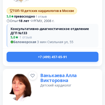
ТОП-10 детских кардиологов в Москве
5,0
превосходно
·
1 отзыв
Опыт
18 лет
·
РГМУ, 2008 г.
Консультативно-диагностическое отделение
ДГП №133
5,0
·
1 отзыв
Беломорская
·
3 мин
·
Смольная ул, 55
+7 (499) 457-65-91
Ванькаева Алла
Викторовна
Детский кардиолог