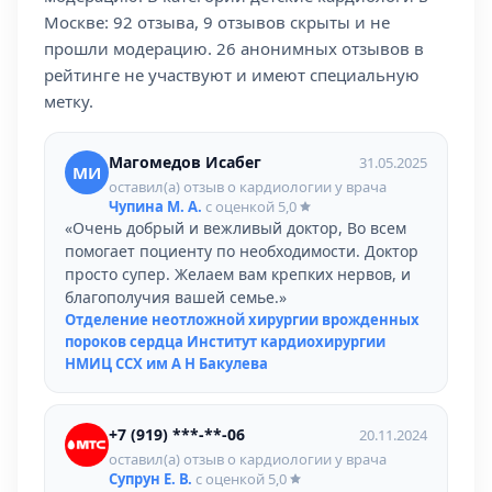
Москве: 92 отзыва, 9 отзывов скрыты и не
прошли модерацию. 26 анонимных отзывов в
рейтинге не участвуют и имеют специальную
метку.
Магомедов Исабег
31.05.2025
МИ
оставил(а) отзыв о кардиологии у врача
Чупина М. А.
с оценкой
5,0
«Очень добрый и вежливый доктор, Во всем
помогает поциенту по необходимости. Доктор
просто супер. Желаем вам крепких нервов, и
благополучия вашей семье.»
Отделение неотложной хирургии врожденных
пороков сердца Институт кардиохирургии
НМИЦ ССХ им А Н Бакулева
+7 (919) ***-**-06
20.11.2024
оставил(а) отзыв о кардиологии у врача
Супрун Е. В.
с оценкой
5,0