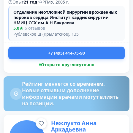
Опыт
21 год
·
РГМУ, 2005 г.
Отделение неотложной хирургии врожденных
пороков сердца Институт кардиохирургии
НМИЦ ССХ им А Н Бакулева
5,0
·
6 отзывов
Рублевское ш (Крылатское), 135
+7 (495) 414-75-90
Открыто круглосуточно
Рейтинг меняется со временем.
Новые отзывы и дополнение
информации врачами могут влиять
на позиции.
Нежлукто Анна
Аркадьевна