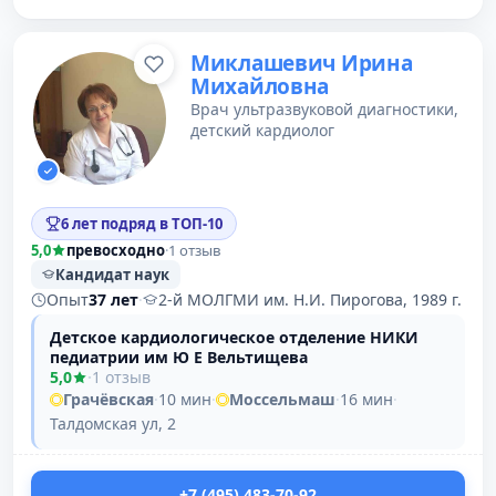
Миклашевич Ирина
Михайловна
Врач ультразвуковой диагностики,
детский кардиолог
6 лет подряд в ТОП-10
5,0
превосходно
·
1 отзыв
Кандидат наук
Опыт
37 лет
·
2-й МОЛГМИ им. Н.И. Пирогова, 1989 г.
Детское кардиологическое отделение НИКИ
педиатрии им Ю Е Вельтищева
5,0
·
1 отзыв
Грачёвская
·
10 мин
·
Моссельмаш
·
16 мин
·
Талдомская ул, 2
+7 (495) 483-70-92