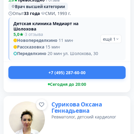
5,0
превосходно
·
1 отзыв
Врач высшей категории
Опыт
33 года
·
СМИ, 1993 г.
Детская клиника Медиарт на
Шолохова
5,0
·
3 отзыва
ещё 1
Новопеределкино
·
11 мин
·
Рассказовка
·
15 мин
·
Переделкино
·
20 мин
·
ул. Шолохова, 30
+7 (495) 287-60-00
Сегодня до 20:00
Сурикова Оксана
Геннадьевна
Ревматолог, детский кардиолог