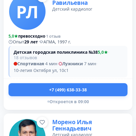
Равильевна
РЛ
Детский кардиолог
5,0
превосходно
·
1 отзыв
Опыт
29 лет
·
АГМА, 1997 г.
Детская городская поликлиника №38
5,0
·
18 отзывов
Спортивная
·
4 мин
·
Лужники
·
7 мин
·
10-летия Октября ул, 10с1
+7 (499) 638-33-38
Откроется в 09:00
Морено Илья
Геннадьевич
Детский кардиолог