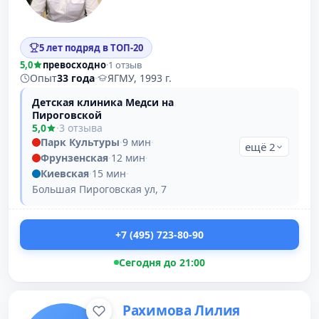
5 лет подряд в ТОП-20
5,0
превосходно
·
1 отзыв
Опыт
33 года
·
ЯГМУ, 1993 г.
Детская клиника Медси на
Пироговской
5,0
·
3 отзыва
Парк Культуры
·
9 мин
·
ещё 2
Фрунзенская
·
12 мин
·
Киевская
·
15 мин
·
Большая Пироговская ул, 7
+7 (495) 723-80-90
Сегодня до 21:00
Рахимова Лилия