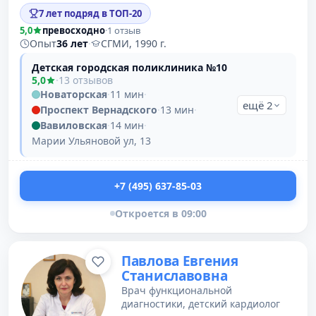
7 лет подряд в ТОП-20
5,0
превосходно
·
1 отзыв
Опыт
36 лет
·
СГМИ, 1990 г.
Детская городская поликлиника №10
5,0
·
13 отзывов
Новаторская
·
11 мин
·
ещё 2
Проспект Вернадского
·
13 мин
·
Вавиловская
·
14 мин
·
Марии Ульяновой ул, 13
+7 (495) 637-85-03
Откроется в 09:00
Павлова Евгения
Станиславовна
Врач функциональной
диагностики, детский кардиолог