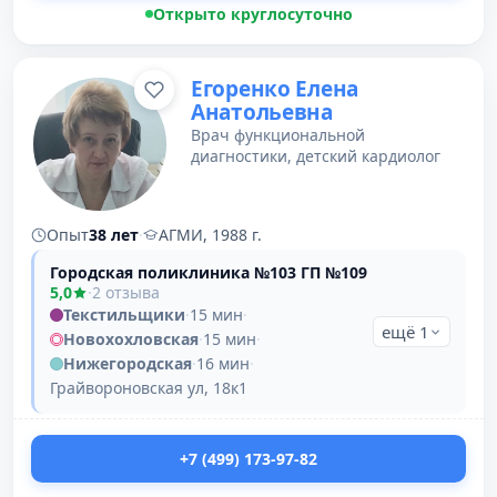
Открыто круглосуточно
Егоренко Елена
Анатольевна
Врач функциональной
диагностики, детский кардиолог
Опыт
38 лет
·
АГМИ, 1988 г.
Городская поликлиника №103 ГП №109
5,0
·
2 отзыва
Текстильщики
·
15 мин
·
ещё 1
Новохохловская
·
15 мин
·
Нижегородская
·
16 мин
·
Грайвороновская ул, 18к1
+7 (499) 173-97-82