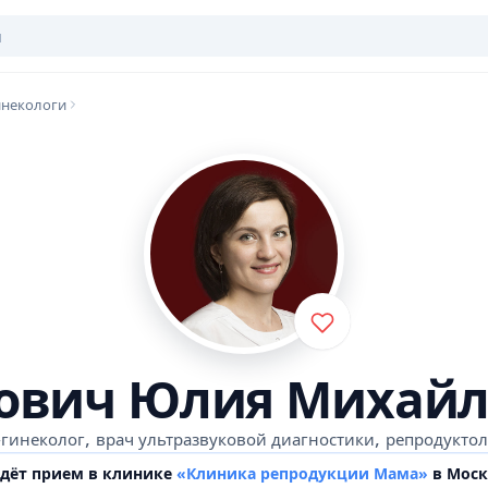
инекологи
сович Юлия Михайл
,
,
гинеколог
врач ультразвуковой диагностики
репродуктол
едёт прием в клинике
«Клиника репродукции Мама»
в Моск