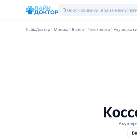
Лайк.Доктор
Москва
Врачи
Гинекологи
Акушеры-г
Кос
Акушер-
В