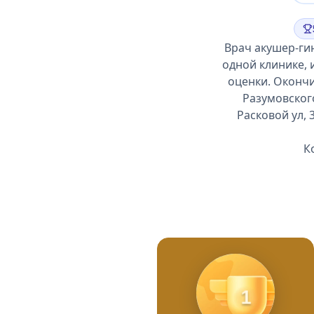
Врач акушер-ги
одной клинике, 
оценки. Окончи
Разумовского
Расковой ул, 
К
1