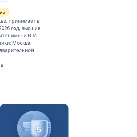
сии
ве, принимает в
2026 год, высшие
тет имени В. И.
ники: Москва,
редварительной
в.
5