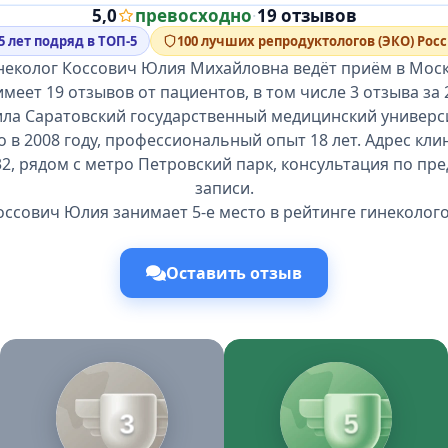
5,0
превосходно
·
19 отзывов
5 лет подряд в ТОП-5
100 лучших репродуктологов (ЭКО) Рос
неколог Коссович Юлия Михайловна ведёт приём в Моск
имеет 19 отзывов от пациентов, в том числе 3 отзыва за 
ла Саратовский государственный медицинский универси
 в 2008 году, профессиональный опыт 18 лет. Адрес кли
32, рядом с метро Петровский парк, консультация по п
записи.
оссович Юлия занимает 5-е место в рейтинге гинеколого
Оставить отзыв
3
5