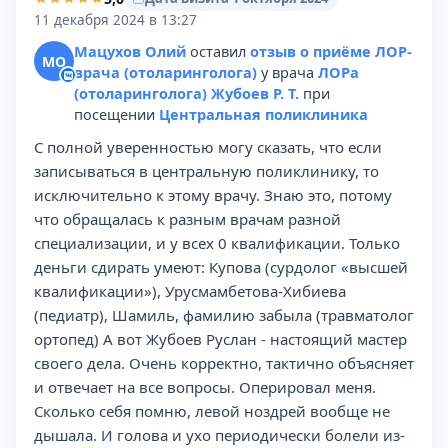
11 декабря 2024 в 13:27
Мацухов Олий
оставил
отзыв о приёме ЛОР-
МО
врача (отоларинголога)
у врача
ЛОРа
(отоларинголога) Жубоев Р. Т.
при
посещении
Центральная поликлиника
С полной уверенностью могу сказать, что если
записываться в центральную поликлинику, то
исключительно к этому врачу. Знаю это, потому
что обращалась к разным врачам разной
специализации, и у всех 0 квалификации. Только
деньги сдирать умеют: Купова (сурдолог «высшей
квалификации»), Урусмамбетова-Хибиева
(педиатр), Шамиль, фамилию забыла (травматолог
ортопед) А вот Жубоев Руслан - настоящий мастер
своего дела. Очень корректно, тактично объясняет
и отвечает на все вопросы. Оперировал меня.
Сколько себя помню, левой ноздрей вообще не
дышала. И голова и ухо периодически болели из-