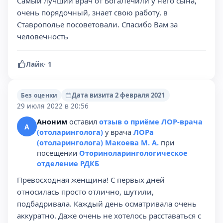
Самый лучший врач от БогаЛечили у него сына,
очень порядочный, знает свою работу, в
Ставрополье посоветовали. Спасибо Вам за
человечность
Лайк
·
1
Дата визита 2 февраля 2021
Без оценки
29 июля 2022 в 20:56
Аноним
оставил
отзыв о приёме ЛОР-врача
А
(отоларинголога)
у врача
ЛОРа
(отоларинголога) Макоева М. А.
при
посещении
Оториноларингологическое
отделение РДКБ
Превосходная женщина! С первых дней
относилась просто отлично, шутили,
подбадривала. Каждый день осматривала очень
аккуратно. Даже очень не хотелось расставаться с