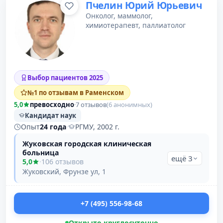
Пчелин Юрий Юрьевич
Онколог, маммолог,
химиотерапевт, паллиатолог
Выбор пациентов 2025
№1 по отзывам в Раменском
5,0
превосходно
·
7 отзывов
(6 анонимных)
Кандидат наук
Опыт
24 года
·
РГМУ, 2002 г.
Жуковская городская клиническая
больница
ещё 3
5,0
·
106 отзывов
Жуковский, Фрунзе ул, 1
+7 (495) 556-98-68
Открыто круглосуточно