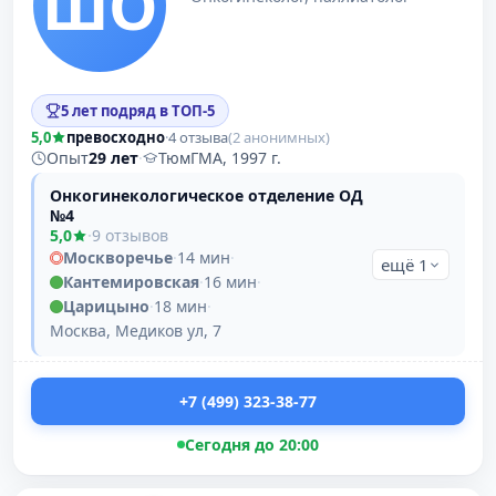
ШО
5 лет подряд в ТОП-5
5,0
превосходно
·
4 отзыва
(2 анонимных)
Опыт
29 лет
·
ТюмГМА, 1997 г.
Онкогинекологическое отделение ОД
№4
5,0
·
9 отзывов
Москворечье
·
14 мин
·
ещё 1
Кантемировская
·
16 мин
·
Царицыно
·
18 мин
·
Москва, Медиков ул, 7
+7 (499) 323-38-77
Сегодня до 20:00