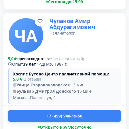
Сегодня до 15:00
Чупанов Амир
Абдурагимович
ЧА
Паллиатолог
5,0
превосходно
·
1 отзыв
(1 анонимный)
Опыт
39 лет
·
ДГМУ, 1987 г.
Хоспис Бутово Центр паллиативной помощи
5,0
·
2 отзыва
Улица Старокачаловская
·
13 мин
·
Бульвар Дмитрия Донского
·
15 мин
·
Москва, Поляны ул, 4
+7 (499) 940-19-50
Открыто круглосуточно