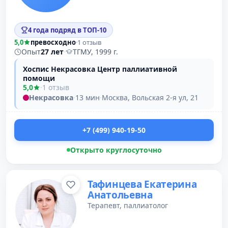
4 года подряд в ТОП-10
5,0
превосходно
·
1 отзыв
Опыт
27 лет
·
ТГМУ, 1999 г.
Хоспис Некрасовка Центр паллиативной
помощи
5,0
·
1 отзыв
Некрасовка
·
13 мин
·
Москва, Вольская 2-я ул, 21
+7 (499) 940-19-50
Открыто круглосуточно
Тафинцева Екатерина
Анатольевна
Терапевт, паллиатолог