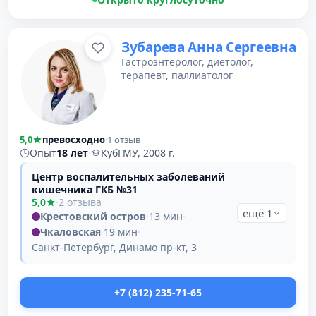
Зубарева Анна Сергеевна
Гастроэнтеролог, диетолог,
терапевт, паллиатолог
5,0
превосходно
·
1 отзыв
Опыт
18 лет
·
КубГМУ, 2008 г.
Центр воспалительных заболеваний
кишечника ГКБ №31
5,0
·
2 отзыва
ещё 1
Крестовский остров
·
13 мин
·
Чкаловская
·
19 мин
·
Санкт-Петербург, Динамо пр-кт, 3
+7 (812) 235-71-65