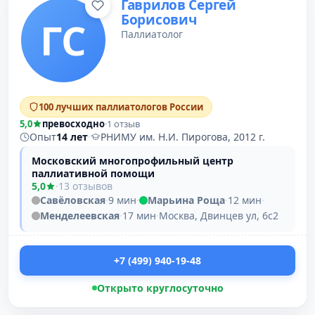
Гаврилов Сергей
Борисович
ГС
Паллиатолог
100 лучших паллиатологов России
5,0
превосходно
·
1 отзыв
Опыт
14 лет
·
РНИМУ им. Н.И. Пирогова, 2012 г.
Московский многопрофильный центр
паллиативной помощи
5,0
·
13 отзывов
Савёловская
·
9 мин
·
Марьина Роща
·
12 мин
·
Менделеевская
·
17 мин
·
Москва, Двинцев ул, 6с2
+7 (499) 940-19-48
Открыто круглосуточно