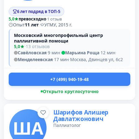
6 лет подряд в ТОП-5
5,0
превосходно
·
1 отзыв
Опыт
11 лет
·
УГМУ, 2015 г.
Московский многопрофильный центр
паллиативной помощи
5,0
·
13 отзывов
Савёловская
·
9 мин
·
Марьина Роща
·
12 мин
·
Менделеевская
·
17 мин
·
Москва, Двинцев ул, 6с2
+7 (499) 940-19-48
Открыто круглосуточно
Шарифов Алишер
Давлатжонович
ША
Паллиатолог