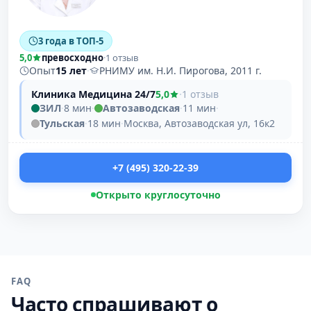
3 года в ТОП-5
5,0
превосходно
·
1 отзыв
Опыт
15 лет
·
РНИМУ им. Н.И. Пирогова, 2011 г.
Клиника Медицина 24/7
5,0
·
1 отзыв
ЗИЛ
·
8 мин
·
Автозаводская
·
11 мин
·
Тульская
·
18 мин
·
Москва, Автозаводская ул, 16к2
+7 (495) 320-22-39
Открыто круглосуточно
FAQ
Часто спрашивают о