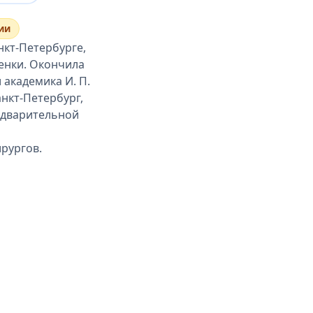
ии
нкт-Петербурге,
ценки. Окончила
академика И. П.
анкт-Петербург,
редварительной
ирургов.