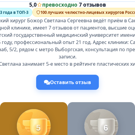
5,0
превосходно
·
7 отзывов
3 года в ТОП-3
100 лучших челюстно-лицевых хирургов Росс
кий хирург Божор Светлана Сергеевна ведёт приём в Са
ной клинике, имеет 7 отзывов от пациентов, высшие о
гский государственный медицинский университет имени 
 году, профессиональный опыт 21 год. Адрес клиники: С
аб, 5/2, рядом с метро Выборгская, консультация по п
записи.
ветлана занимает 5-е место в рейтинге пластических х
Оставить отзыв
5
6