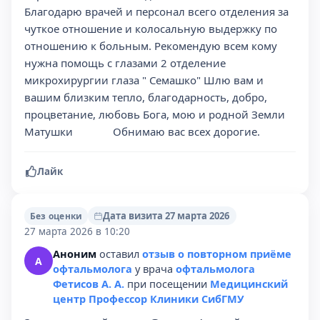
Благодарю врачей и персонал всего отделения за
чуткое отношение и колосальную выдержку по
отношению к больным. Рекомендую всем кому
нужна помощь с глазами 2 отделение
микрохирургии глаза " Семашко" Шлю вам и
вашим близким тепло, благодарность, добро,
процветание, любовь Бога, мою и родной Земли
Матушки ️ ️ ️ ️ ️ ️ ️ ️ ️ ️ ️ ️ ️ Обнимаю вас всех дорогие.
Лайк
Дата визита 27 марта 2026
Без оценки
27 марта 2026 в 10:20
Аноним
оставил
отзыв о повторном приёме
А
офтальмолога
у врача
офтальмолога
Фетисов А. А.
при посещении
Медицинский
центр Профессор Клиники СибГМУ