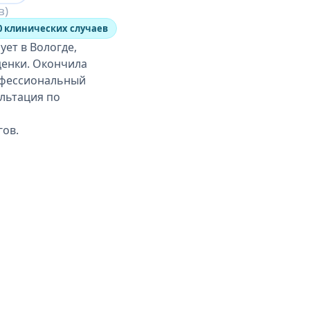
в)
0 клинических случаев
ет в Вологде,
ценки. Окончила
рофессиональный
ультация по
гов.