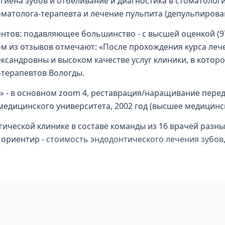
гиена зубов и отбеливание и диагностика в стоматологи
оматолога-терапевта и лечение пульпита (депульпирован
ентов: подавляющее большинство - с высшей оценкой (97
ом из отзывов отмечают: «После прохождения курса ле
андровны и высоком качестве услуг клиники, в которой 
-терапевтов Вологды.
е» - в основном zoom 4, реставрация/наращивание перед
медицинского университета, 2002 год (высшее медицинс
ической клинике в составе команды из 16 врачей разны
 ориентир -
стоимость эндодонтического лечения зубов