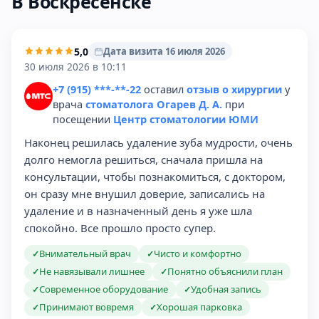
В Воскресенске
5,0
Дата визита 16 июля 2026
30 июля 2026 в 10:11
+7 (915) ***-**-22
оставил
отзыв о хирургии
у
врача
стоматолога Огарев Д. А.
при
посещении
Центр стоматологии ЮМИ
Наконец решилась удаление зуба мудрости, очень
долго немогла решиться, сначала пришла на
консультации, чтобы познакомиться, с доктором,
он сразу мне внушил доверие, записались на
удаление и в назначенный день я уже шла
спокойно. Все прошло просто супер.
Внимательный врач
Чисто и комфортно
✓
✓
Не навязывали лишнее
Понятно объяснили план
✓
✓
Современное оборудование
Удобная запись
✓
✓
Принимают вовремя
Хорошая парковка
✓
✓