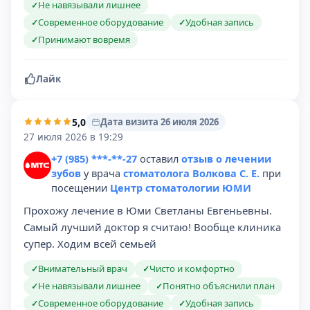
Не навязывали лишнее
✓
Современное оборудование
Удобная запись
✓
✓
Принимают вовремя
✓
Лайк
5,0
Дата визита 26 июля 2026
27 июля 2026 в 19:29
+7 (985) ***-**-27
оставил
отзыв о лечении
зубов
у врача
стоматолога Волкова С. Е.
при
посещении
Центр стоматологии ЮМИ
Прохожу лечение в Юми Светланы Евгеньевны.
Самый лучший доктор я считаю! Вообще клиника
супер. Ходим всей семьей
Внимательный врач
Чисто и комфортно
✓
✓
Не навязывали лишнее
Понятно объяснили план
✓
✓
Современное оборудование
Удобная запись
✓
✓