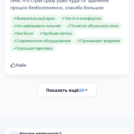
себе, что страх сразу ушел куда-то! Удаление
прошло безболезненно, спасибо большое ️
Внимательный врач
Чисто и комфортно
✓
✓
Не навязывали лишнее
Понятно объяснили план
✓
✓
Без боли
Удобная запись
✓
✓
Современное оборудование
Принимают вовремя
✓
✓
Хорошая парковка
✓
Лайк
Показать ещё
20
Нашли неточность?