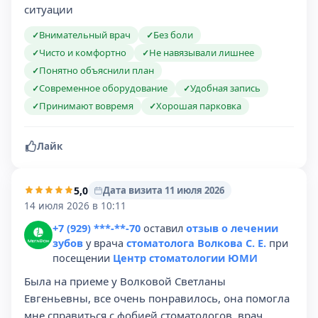
ситуации
Внимательный врач
Без боли
✓
✓
Чисто и комфортно
Не навязывали лишнее
✓
✓
Понятно объяснили план
✓
Современное оборудование
Удобная запись
✓
✓
Принимают вовремя
Хорошая парковка
✓
✓
Лайк
5,0
Дата визита 11 июля 2026
14 июля 2026 в 10:11
+7 (929) ***-**-70
оставил
отзыв о лечении
зубов
у врача
стоматолога Волкова С. Е.
при
посещении
Центр стоматологии ЮМИ
Была на приеме у Волковой Светланы
Евгеньевны, все очень понравилось, она помогла
мне справиться с фобией стоматологов, врач