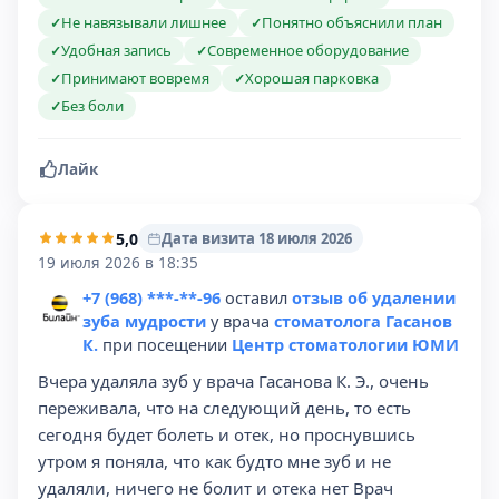
Не навязывали лишнее
Понятно объяснили план
✓
✓
Удобная запись
Современное оборудование
✓
✓
Принимают вовремя
Хорошая парковка
✓
✓
Без боли
✓
Лайк
5,0
Дата визита 18 июля 2026
19 июля 2026 в 18:35
+7 (968) ***-**-96
оставил
отзыв об удалении
зуба мудрости
у врача
стоматолога Гасанов
К.
при посещении
Центр стоматологии ЮМИ
Вчера удаляла зуб у врача Гасанова К. Э., очень
переживала, что на следующий день, то есть
сегодня будет болеть и отек, но проснувшись
утром я поняла, что как будто мне зуб и не
удаляли, ничего не болит и отека нет Врач