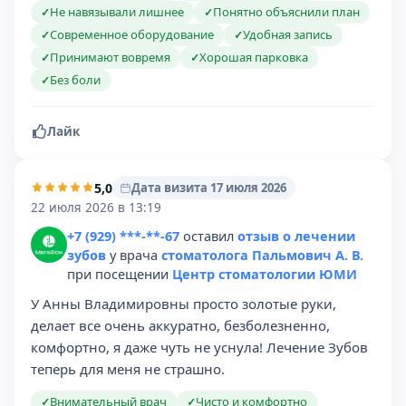
Не навязывали лишнее
Понятно объяснили план
✓
✓
Современное оборудование
Удобная запись
✓
✓
Принимают вовремя
Хорошая парковка
✓
✓
Без боли
✓
Лайк
5,0
Дата визита 17 июля 2026
22 июля 2026 в 13:19
+7 (929) ***-**-67
оставил
отзыв о лечении
зубов
у врача
стоматолога Пальмович А. В.
при посещении
Центр стоматологии ЮМИ
У Анны Владимировны просто золотые руки,
делает все очень аккуратно, безболезненно,
комфортно, я даже чуть не уснула! Лечение Зубов
теперь для меня не страшно.
Внимательный врач
Чисто и комфортно
✓
✓