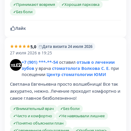
Принимают вовремя
Хорошая парковка
✓
✓
Без боли
✓
Лайк
5,0
Дата визита 24 июля 2026
27 июля 2026 в 19:25
+7 (901) ***-**-54
оставил
отзыв о лечении
зубов
у врача
стоматолога Волкова С. Е.
при
посещении
Центр стоматологии ЮМИ
Светлана Евгеньевна просто волшебница! Все так
аккуратно, нежно. Лечение проходит комфортно и
самое главное безболезненно!
Внимательный врач
Без боли
✓
✓
Чисто и комфортно
Не навязывали лишнее
✓
✓
Понятно объяснили план
✓
Современное оборудование
Удобная запись
✓
✓