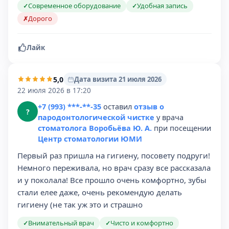
Современное оборудование
Удобная запись
✓
✓
Дорого
✗
Лайк
5,0
Дата визита 21 июля 2026
22 июля 2026 в 17:20
+7 (993) ***-**-35
оставил
отзыв о
?
пародонтологической чистке
у врача
стоматолога Воробьёва Ю. А.
при посещении
Центр стоматологии ЮМИ
Первый раз пришла на гигиену, посовету подруги!
Немного переживала, но врач сразу все рассказала
и у поколала! Все прошло очень комфортно, зубы
стали елее даже, очень рекомендую делать
гигиену (не так уж это и страшно
Внимательный врач
Чисто и комфортно
✓
✓