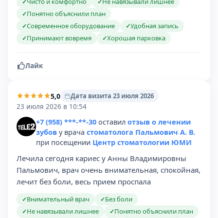
Чисто и комфортно
Не навязывали лишнее
✓
✓
Понятно объяснили план
✓
Современное оборудование
Удобная запись
✓
✓
Принимают вовремя
Хорошая парковка
✓
✓
Лайк
5,0
Дата визита 23 июля 2026
23 июля 2026 в 10:54
+7 (958) ***-**-30
оставил
отзыв о лечении
зубов
у врача
стоматолога Пальмович А. В.
при посещении
Центр стоматологии ЮМИ
Лечила сегодня кариес у Анны Владимировны
Пальмович, врач очень внимательная, спокойная,
лечит без боли, весь прием проспала
Внимательный врач
Без боли
✓
✓
Не навязывали лишнее
Понятно объяснили план
✓
✓