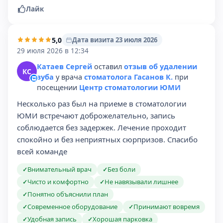
Лайк
5,0
Дата визита 23 июля 2026
29 июля 2026 в 12:34
Катаев Сергей
оставил
отзыв об удалении
КС
зуба
у врача
стоматолога Гасанов К.
при
посещении
Центр стоматологии ЮМИ
Несколько раз был на приеме в стоматологии
ЮМИ встречают доброжелательно, запись
соблюдается без задержек. Лечение проходит
спокойно и без неприятных сюрпризов. Спасибо
всей команде
Внимательный врач
Без боли
✓
✓
Чисто и комфортно
Не навязывали лишнее
✓
✓
Понятно объяснили план
✓
Современное оборудование
Принимают вовремя
✓
✓
Удобная запись
Хорошая парковка
✓
✓