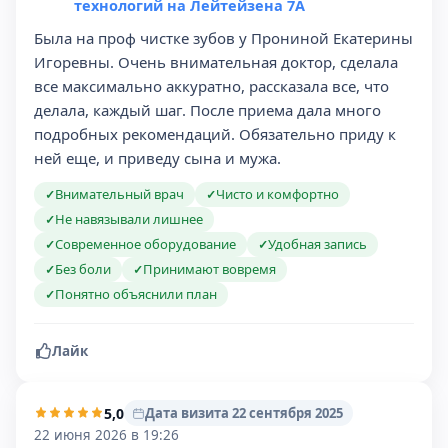
технологий на Лейтейзена 7А
Была на проф чистке зубов у Прониной Екатерины
Игоревны. Очень внимательная доктор, сделала
все максимально аккуратно, рассказала все, что
делала, каждый шаг. После приема дала много
подробных рекомендаций. Обязательно приду к
ней еще, и приведу сына и мужа.
Внимательный врач
Чисто и комфортно
✓
✓
Не навязывали лишнее
✓
Современное оборудование
Удобная запись
✓
✓
Без боли
Принимают вовремя
✓
✓
Понятно объяснили план
✓
Лайк
5,0
Дата визита 22 сентября 2025
22 июня 2026 в 19:26