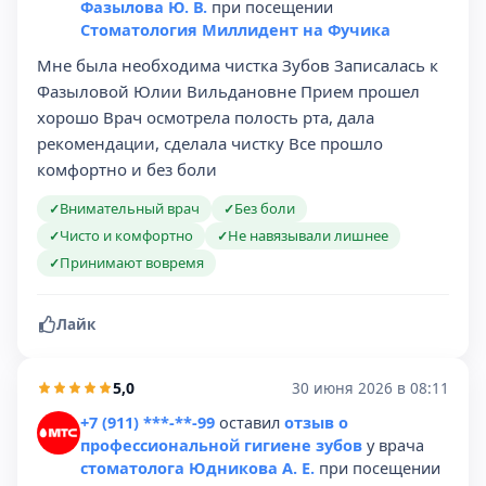
Фазылова Ю. В.
при посещении
Стоматология Миллидент на Фучика
Мне была необходима чистка Зубов Записалась к
Фазыловой Юлии Вильдановне Прием прошел
хорошо Врач осмотрела полость рта, дала
рекомендации, сделала чистку Все прошло
комфортно и без боли
Внимательный врач
Без боли
✓
✓
Чисто и комфортно
Не навязывали лишнее
✓
✓
Принимают вовремя
✓
Лайк
5,0
30 июня 2026 в 08:11
+7 (911) ***-**-99
оставил
отзыв о
профессиональной гигиене зубов
у врача
стоматолога Юдникова А. Е.
при посещении