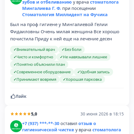
зубов и отбеливанию
у врача
стоматолога
Мингалиева Г. Ф.
при посещении
Стоматология Миллидент на Фучика
Был на проф гигиене у Мингалиевой Гелии
Фидаиловны Очень милая женщина Все хорошо
почистила Приду к ней еще на лечение десен
Внимательный врач
Без боли
✓
✓
Чисто и комфортно
Не навязывали лишнее
✓
✓
Понятно объяснили план
✓
Современное оборудование
Удобная запись
✓
✓
Принимают вовремя
Хорошая парковка
✓
✓
Лайк
5,0
30 июня 2026 в 18:15
+7 (937) ***-**-30
оставил
отзыв о
гигиенической чистке
у врача
стоматолога