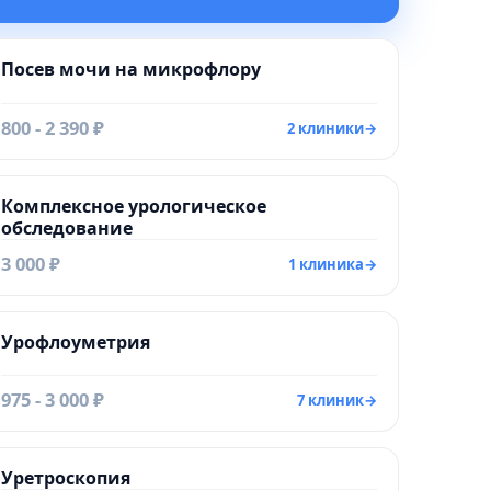
Посев мочи на микрофлору
800 - 2 390 ₽
2 клиники
→
Комплексное урологическое
обследование
3 000 ₽
1 клиника
→
Урофлоуметрия
975 - 3 000 ₽
7 клиник
→
Уретроскопия