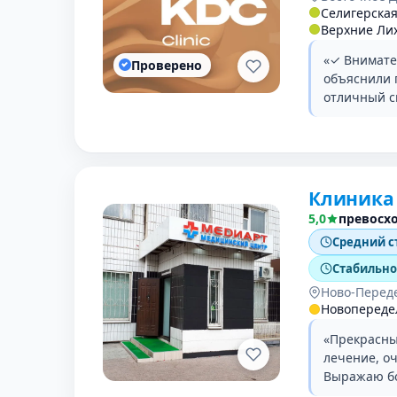
Селигерска
Верхние Ли
«✓ Внимате
Проверено
объяснили 
отличный с
Клиника 
5,0
превосх
Средний с
Стабильно 
Ново-Перед
Новопереде
«Прекрасны
лечение, о
Выражаю бо