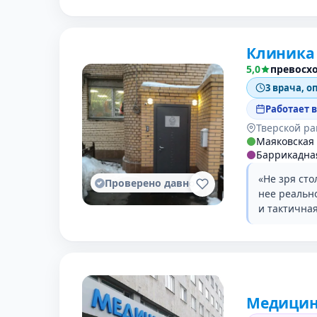
Клиника
5,0
превосх
3 врача, о
Работает 
Тверской р
Маяковская
Баррикадна
«Не зря ст
Проверено давно
нее реальн
и тактична
Медицин