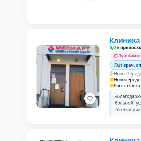
Клиника
5,0
превосх
Лучший ве
21 врач, о
Ново-Перед
Новопереде
Рассказовка
«Благодарю
больной- уш
точный диа
Клиника