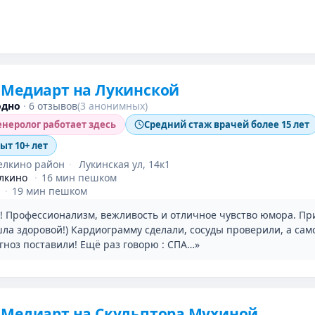
 Медиарт на Лукинской
одно
·
6 отзывов
(3 анонимных)
неролог работает здесь
Средний стаж врачей более 15 лет
пыт 10+ лет
елкино район
·
Лукинская ул, 14к1
лкино
·
16 мин пешком
·
19 мин пешком
! Профессионализм, вежливость и отличное чувство юмора. П
ла здоровой!) Кардиограмму сделали, сосуды проверили, а сам
гноз поставили! Ещё раз говорю : СПА…»
 Медиарт на Скульптора Мухиной