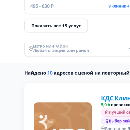
495 - 630 ₽
9 клиник
→
Показать все 15 услуг
МЕТРО ИЛИ РАЙОН
Любая станция или район
Найдено
10
адресов с ценой на повторный
КДС Кли
5,0
превосх
Лучший оз
Выбор рей
Восточное 