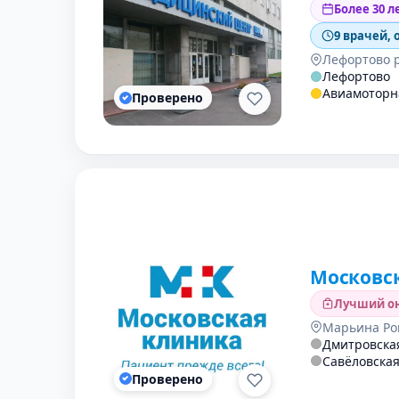
Более 30 л
9 врачей, 
Лефортово 
Лефортово
Авиамоторн
Проверено
Московск
Лучший он
Марьина Ро
Дмитровска
Савёловска
Проверено