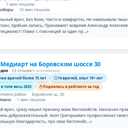
я
·
7 мин пешком
хоборы
·
10 мин пешком
льный врач, Без боли, Чисто и комфортно, Не навязывали лиш
план, Удобная запись, Принимают вовремя Александр Алексее
пециалист! Помог с поясницей за один пр…»
Медиарт на Боровском шоссе 30
одно
·
23 отзыва
(4 анонимных)
таж врачей более 15 лет
14 врачей, опыт 10+ лет
в топе весь 2025
Поднялась в рейтинге за год
елкино район
·
Боровское ш, 30
лкино
·
1 мин пешком
й врач, сразу нашел причину моих беспокойств. Назначил пр
чень доброжелательный. Акоп Григорьевич профессионал своего
льшую благодарность, про свои беспокойс…»