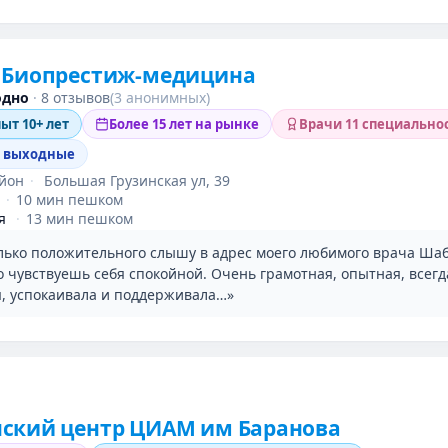
 Биопрестиж-медицина
одно
·
8 отзывов
(3 анонимных)
пыт 10+ лет
Более 15 лет на рынке
Врачи 11 специально
в выходные
айон
·
Большая Грузинская ул, 39
·
10 мин пешком
я
·
13 мин пешком
олько положительного слышу в адрес моего любимого врача Шаб
о чувствуешь себя спокойной. Очень грамотная, опытная, всег
я, успокаивала и поддерживала…»
ский центр ЦИАМ им Баранова