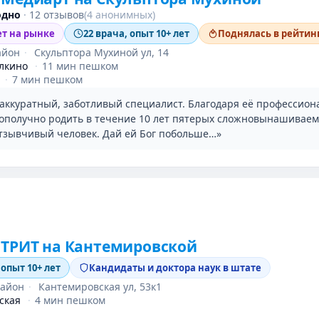
одно
·
12 отзывов
(4 анонимных)
ет на рынке
22 врача, опыт 10+ лет
Поднялась в рейтинг
айон
·
Скульптора Мухиной ул, 14
лкино
·
11 мин пешком
·
7 мин пешком
аккуратный, заботливый специалист. Благодаря её профессион
гополучно родить в течение 10 лет пятерых сложновынашиваем
тзывчивый человек. Дай ей Бог побольше…»
 ТРИТ на Кантемировской
 опыт 10+ лет
Кандидаты и доктора наук в штате
айон
·
Кантемировская ул, 53к1
ская
·
4 мин пешком