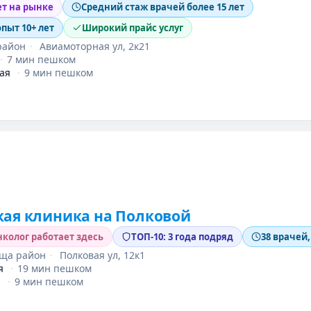
ет на рынке
Средний стаж врачей более 15 лет
опыт 10+ лет
Широкий прайс услуг
район
·
Авиамоторная ул, 2к21
·
7 мин пешком
ая
·
9 мин пешком
ая клиника на Полковой
колог работает здесь
ТОП-10: 3 года подряд
38 врачей,
ща район
·
Полковая ул, 12к1
я
·
19 мин пешком
я
·
9 мин пешком