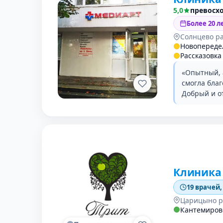
5,0
превосх
Более 20 л
Солнцево р
Новопереде
Рассказовка
«Опытный, 
смогла бла
Добрый и о
Клиника
19 врачей,
Царицыно р
Кантемиров