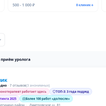
500 - 1 000 ₽
8 клиник
→
 приём уролога
ник
одно
·
7 отзывов
(3 анонимных)
онотерапевт работает здесь
ТОП-3: 3 года подряд
тинга 2025
Более 100 работ «до/после»
Дегунино район
·
Дмитровское ш, 81