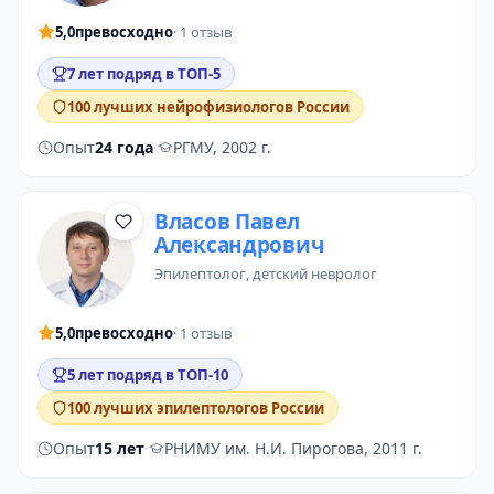
5,0
превосходно
· 1 отзыв
7 лет подряд в ТОП-5
100 лучших нейрофизиологов России
Опыт
24 года
·
РГМУ, 2002 г.
Власов Павел
Александрович
эпилептолог
, детский невролог
5,0
превосходно
· 1 отзыв
5 лет подряд в ТОП-10
100 лучших эпилептологов России
Опыт
15 лет
·
РНИМУ им. Н.И. Пирогова, 2011 г.