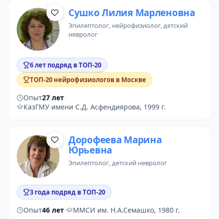
Сушко Лилия Марленовна
эпилептолог
, нейрофизиолог, детский
невролог
6 лет подряд в ТОП-20
ТОП-20 нейрофизиологов в Москве
Опыт
27 лет
·
КазГМУ имени С.Д. Асфендиярова, 1999 г.
Дорофеева Марина
Юрьевна
эпилептолог
, детский невролог
3 года подряд в ТОП-20
Опыт
46 лет
·
ММСИ им. Н.А.Семашко, 1980 г.