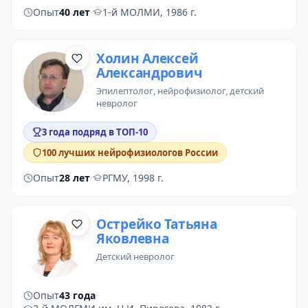
Опыт
40 лет
·
1-й МОЛМИ, 1986 г.
Холин Алексей
Александрович
эпилептолог
, нейрофизиолог, детский
невролог
3 года подряд в ТОП-10
100 лучших нейрофизиологов России
Опыт
28 лет
·
РГМУ, 1998 г.
Острейко Татьяна
Яковлевна
детский невролог
Опыт
43 года
·