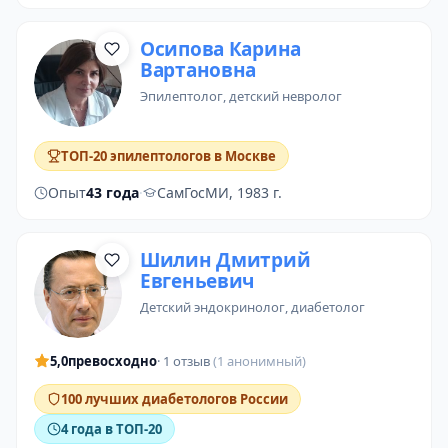
Осипова Карина
Вартановна
эпилептолог
, детский невролог
ТОП-20 эпилептологов в Москве
Опыт
43 года
·
СамГосМИ, 1983 г.
Шилин Дмитрий
Евгеньевич
детский эндокринолог
,
диабетолог
5,0
превосходно
· 1 отзыв
(1 анонимный)
100 лучших диабетологов России
4 года в ТОП-20