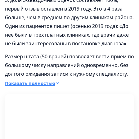
5; доля 5-звёздочных оценок составляет 100%,
первый отзыв оставлен в 2019 году. Это в 4 раза
больше, чем в среднем по другим клиникам района.
Один из пациентов пишет (осенью 2019 года): «До
нее были в трех платных клиниках, где врачи даже
не были заинтересованы в постановке диагноза».
Размер штата (50 врачей) позволяет вести приём по
большому числу направлений одновременно, без
долгого ожидания записи к нужному специалисту.
Показать полностью
Был опыт обращения в эту клинику? Оставьте отзыв
на странице - это самый полезный вклад в
репутацию любого медицинского учреждения, а
узнать
о средней стоимости исправления
косоглазия
можно в сводке по городу.