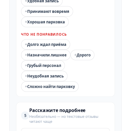
+
Удобная запись
+
Принимают вовремя
+
Хорошая парковка
ЧТО НЕ ПОНРАВИЛОСЬ
+
Долго ждал приёма
+
+
Назначили лишнее
Дорого
+
Грубый персонал
+
Неудобная запись
+
Сложно найти парковку
Расскажите подробнее
5
Необязательно — но текстовые отзывы
читают чаще