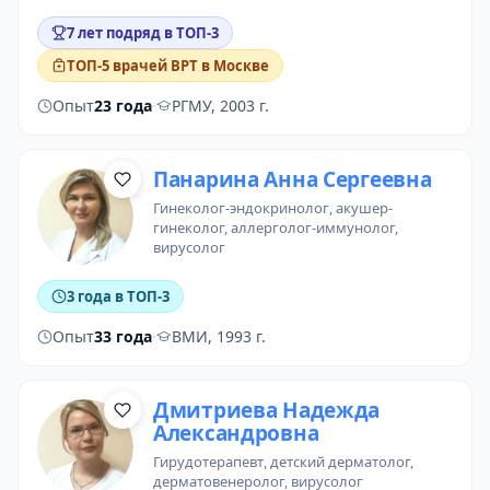
7 лет подряд в ТОП-3
ТОП-5 врачей ВРТ в Москве
Опыт
23 года
·
РГМУ, 2003 г.
Панарина Анна Сергеевна
гинеколог-эндокринолог
,
акушер-
гинеколог
,
аллерголог-иммунолог
,
вирусолог
3 года в ТОП-3
Опыт
33 года
·
ВМИ, 1993 г.
Дмитриева Надежда
Александровна
гирудотерапевт
,
детский дерматолог
,
дерматовенеролог
, вирусолог