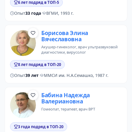
6 лет подряд в ТОП-5
Опыт
33 года
·
ВГМИ, 1993 г.
Борисова Элина
Вячеславовна
акушер-гинеколог
,
врач ультразвуковой
диагностики
, вирусолог
8 лет подряд в ТОП-20
Опыт
39 лет
·
ММСИ им. Н.А.Семашко, 1987 г.
Бабина Надежда
Валериановна
гомеопат
,
терапевт
, врач ВРТ
3 года подряд в ТОП-20