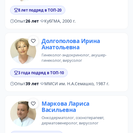
8 лет подряд в ТОП-20
Опыт
26 лет
·
КубГМА, 2000 г.
Долгополова Ирина
Анатольевна
гинеколог-эндокринолог
, акушер-
гинеколог, вирусолог
3 года подряд в ТОП-10
Опыт
39 лет
·
ММСИ им. Н.А.Семашко, 1987 г.
Маркова Лариса
Васильевна
онкодерматолог
,
озонотерапевт
,
дерматовенеролог, вирусолог