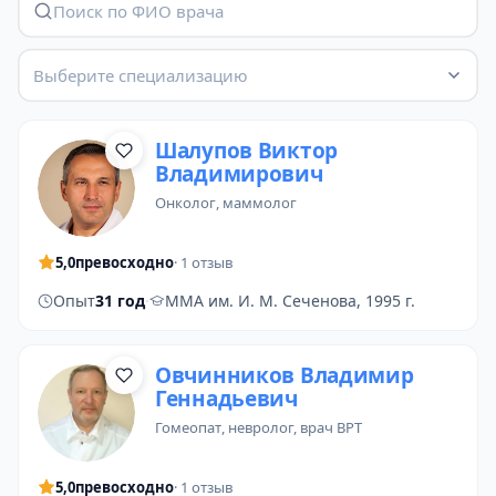
Выберите специализацию
Шалупов Виктор
Владимирович
онколог
,
маммолог
5,0
превосходно
· 1 отзыв
Опыт
31 год
·
ММА им. И. М. Сеченова, 1995 г.
Овчинников Владимир
Геннадьевич
гомеопат
,
невролог
,
врач ВРТ
5,0
превосходно
· 1 отзыв