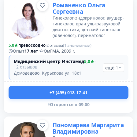
Романенко Ольга
Сергеевна
Гинеколог-эндокринолог, акушер-
гинеколог, врач ультразвуковой
диагностики, детский гинеколог
(ювенолог), перинатолог
5,0
превосходно
·
2 отзыва
(1 анонимный)
Опыт
17 лет
·
ОмГМА, 2009 г.
Медицинский центр Инстамед
5,0
·
12 отзывов
ещё 1
Домодедово, Курыжова ул, 18к1
+7 (495) 018-17-41
Откроется в 09:00
Пономарева Маргарита
Владимировна