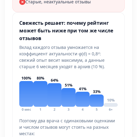
Старые, неактуальные отзывы
Свежесть решает: почему рейтинг
может быть ниже при том же числе
отзывов
Вклад каждого отзыва умножается на
коэффициент актуальности φ(d) = 0,8ᵈ:
свежий опыт весит максимум, а данные
старше 6 месяцев уходят в архив (10 %).
100%
80%
64%
51%
41%
33%
10%
0 мес
1
2
3
4
5
6+
Поэтому два врача с одинаковыми оценками
и числом отзывов могут стоять на разных
местах: