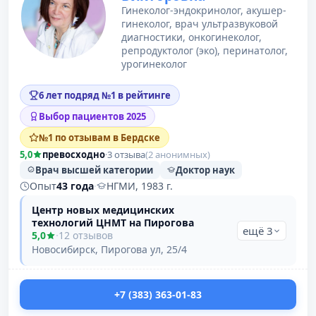
Гинеколог-эндокринолог, акушер-
гинеколог, врач ультразвуковой
диагностики, онкогинеколог,
репродуктолог (эко), перинатолог,
урогинеколог
6 лет подряд №1 в рейтинге
Выбор пациентов 2025
№1 по отзывам в Бердске
5,0
превосходно
·
3 отзыва
(2 анонимных)
Врач высшей категории
Доктор наук
Опыт
43 года
·
НГМИ, 1983 г.
Центр новых медицинских
технологий ЦНМТ на Пирогова
ещё 3
5,0
·
12 отзывов
Новосибирск, Пирогова ул, 25/4
+7 (383) 363-01-83