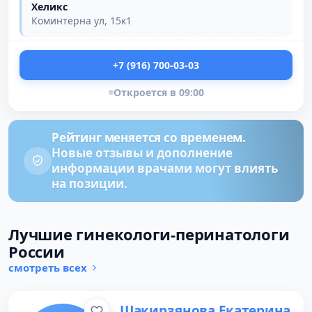
Хеликс
Коминтерна ул, 15к1
+7 (916) 700-03-03
Откроется в 09:00
Рейтинг меняется со временем.
Новые отзывы и дополнение
информации врачами могут влиять
на позиции.
Лучшие гинекологи-перинатологи
России
смотреть всех
Шакирзянова Екатерина