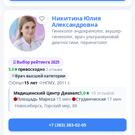
Никитина Юлия
Александровна
Гинеколог-эндокринолог, акушер-
гинеколог, врач ультразвуковой
диагностики, перинатолог
Выбор рейтинга 2025
5,0
превосходно
·
2 отзыва
Врач высшей категории
Опыт
15 лет
·
НГМУ, 2011 г.
Медицинский Центр Диахелс
5,0
·
16 отзывов
Площадь Маркса
·
15 мин
·
Студенческая
·
17 мин
·
Новосибирск, Горский мкр, 86
+7 (383) 383-02-05