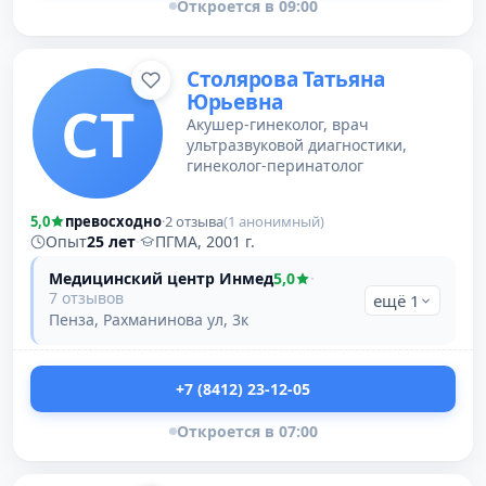
Откроется в 09:00
Столярова Татьяна
Юрьевна
СТ
Акушер-гинеколог, врач
ультразвуковой диагностики,
гинеколог-перинатолог
5,0
превосходно
·
2 отзыва
(1 анонимный)
Опыт
25 лет
·
ПГМА, 2001 г.
Медицинский центр Инмед
5,0
·
7 отзывов
ещё 1
Пенза, Рахманинова ул, 3к
+7 (8412) 23-12-05
Откроется в 07:00