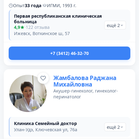
Опыт
33 года
·
ИГМИ, 1993 г.
Первая республиканская клиническая
больница
ещё 2
4,9
·
122 отзыва
Ижевск, Воткинское ш, 57
+7 (3412) 46-32-70
Жамбалова Раджана
Михайловна
Акушер-гинеколог, гинеколог-
перинатолог
Клиника Семейный доктор
ещё 2
Улан-Удэ, Ключевская ул, 76а