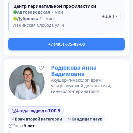
Центр перинатальной профилактики
Автозаводская
·
7 мин
·
ещё 1
Дубровка
·
11 мин
·
Ленинская Слобода ул, 4
+7 (495) 675-88-60
Родюкова Анна
Вадимовна
Акушер-гинеколог, врач
ультразвуковой диагностики,
гинеколог-перинатолог
4 года подряд в ТОП-5
Врач второй категории
Кандидат наук
Опыт
9 лет