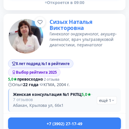
Откроется в 09:00
Сизых Наталья
Викторовна
Гинеколог-эндокринолог, акушер-
гинеколог, врач ультразвуковой
диагностики, перинатолог
8 лет подряд №1 в рейтинге
Выбор рейтинга 2025
5,0
превосходно
·
2 отзыва
Опыт
22 года
·
КГМА, 2004 г.
Женская консультация №1 РКПЦ
5,0
·
7 отзывов
ещё 1
Абакан, Крылова ул, 66к1
+7 (3902) 27-17-49