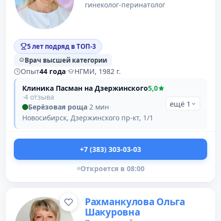
гинеколог-перинатолог
5 лет подряд в ТОП-3
Врач высшей категории
Опыт
44 года
·
НГМИ, 1982 г.
Клиника Пасман на Дзержинского
5,0
·
4 отзыва
ещё 1
Берёзовая роща
·
2 мин
·
Новосибирск, Дзержинского пр-кт, 1/1
+7 (383) 303-03-03
Откроется в 08:00
Рахманкулова Ольга
Шакуровна