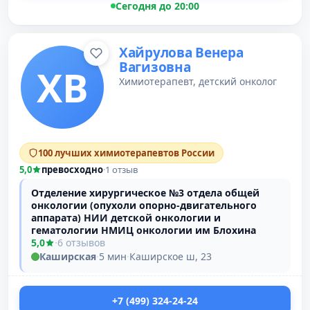
Сегодня до 20:00
Хайрулова Венера
Вагизовна
ХВ
Химиотерапевт, детский онколог
100 лучших химиотерапевтов России
5,0
превосходно
·
1 отзыв
Отделение хирургическое №3 отдела общей
онкологии (опухоли опорно-двигательного
аппарата) НИИ детской онкологии и
гематологии НМИЦ онкологии им Блохина
5,0
·
6 отзывов
Каширская
·
5 мин
·
Каширское ш, 23
+7 (499) 324-24-24