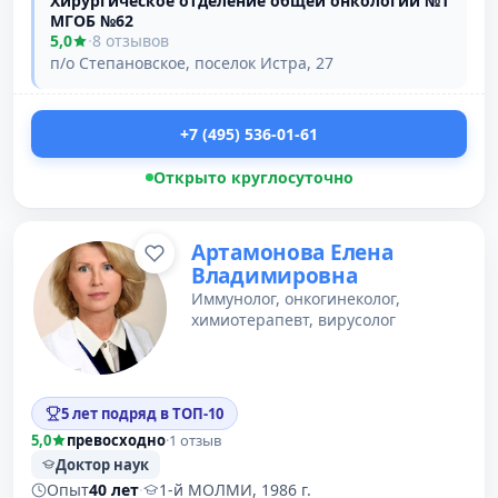
Хирургическое отделение общей онкологии №1
МГОБ №62
5,0
·
8 отзывов
п/о Степановское, поселок Истра, 27
+7 (495) 536-01-61
Открыто круглосуточно
Артамонова Елена
Владимировна
Иммунолог, онкогинеколог,
химиотерапевт, вирусолог
5 лет подряд в ТОП-10
5,0
превосходно
·
1 отзыв
Доктор наук
Опыт
40 лет
·
1-й МОЛМИ, 1986 г.