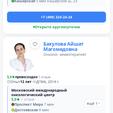
Каширская
·
5 мин
·
Каширское ш, 23
+7 (499) 324-24-24
Открыто круглосуточно
Бахулова Айшат
Магомедовна
Онколог, химиотерапевт
5,0
превосходно
·
1 отзыв
Опыт
12 лет
·
ДГМА, 2014 г.
Московский международный
онкологический центр
5,0
·
1 отзыв
ещё 1
Проспект Мира
·
7 мин
·
Достоевская
·
9 мин
·