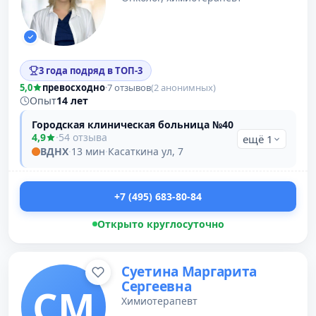
3 года подряд в ТОП-3
5,0
превосходно
·
7 отзывов
(2 анонимных)
Опыт
14 лет
Городская клиническая больница №40
4,9
·
54 отзыва
ещё 1
ВДНХ
·
13 мин
·
Касаткина ул, 7
+7 (495) 683-80-84
Открыто круглосуточно
Суетина Маргарита
Сергеевна
СМ
Химиотерапевт