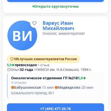
Открыто круглосуточно
Варвус Иван
Михайлович
ВИ
Онколог, химиотерапевт
100 лучших химиотерапевтов России
5,0
превосходно
·
1 отзыв
Опыт
32 года
·
ММСИ им. Н.А.Семашко, 1994 г.
Онкологическое отделение ГП №218
5,0
·
4 отзыва
Бабушкинская
·
15 мин
·
Медведково
·
20 мин
·
Шокальского проезд, 8с1
+7 (499) 477-20-78