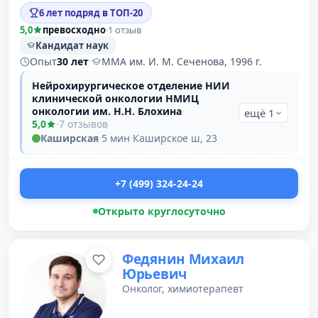
6 лет подряд в ТОП-20
5,0
превосходно
·
1 отзыв
Кандидат наук
Опыт
30 лет
·
ММА им. И. М. Сеченова, 1996 г.
Нейрохирургическое отделение НИИ
клинической онкологии НМИЦ
онкологии им. Н.Н. Блохина
ещё 1
5,0
·
7 отзывов
Каширская
·
5 мин
·
Каширское ш, 23
+7 (499) 324-24-24
Открыто круглосуточно
Федянин Михаил
Юрьевич
Онколог, химиотерапевт