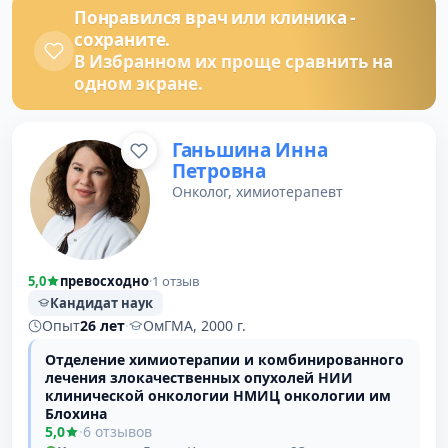
Понравился врач или клиника -
сохраните.
В Избранном их проще сравнить на
одном экране.
Ганьшина Инна
Петровна
Онколог, химиотерапевт
5,0
превосходно
·
1 отзыв
Кандидат наук
Опыт
26 лет
·
ОмГМА, 2000 г.
Отделение химиотерапии и комбинированного
лечения злокачественных опухолей НИИ
клинической онкологии НМИЦ онкологии им
Блохина
5,0
·
6 отзывов