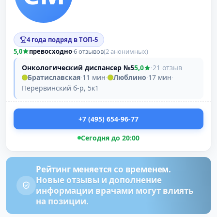
4 года подряд в ТОП-5
5,0
превосходно
·
6 отзывов
(2 анонимных)
Онкологический диспансер №5
5,0
·
21 отзыв
Братиславская
·
11 мин
·
Люблино
·
17 мин
·
Перервинский б-р, 5к1
+7 (495) 654-96-77
Сегодня до 20:00
Рейтинг меняется со временем.
Новые отзывы и дополнение
информации врачами могут влиять
на позиции.