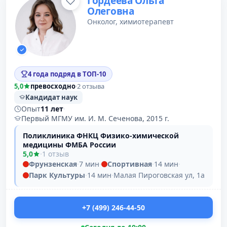
Гордеева Ольга
Олеговна
Онколог, химиотерапевт
4 года подряд в ТОП-10
5,0
превосходно
·
2 отзыва
Кандидат наук
Опыт
11 лет
·
Первый МГМУ им. И. М. Сеченова, 2015 г.
Поликлиника ФНКЦ Физико-химической
медицины ФМБА России
5,0
·
1 отзыв
Фрунзенская
·
7 мин
·
Спортивная
·
14 мин
·
Парк Культуры
·
14 мин
·
Малая Пироговская ул, 1а
+7 (499) 246-44-50