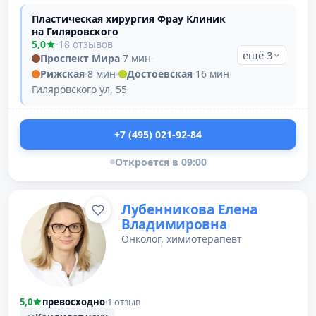
Пластическая хирургия Фрау Клиник
на Гиляровского
5,0
·
18 отзывов
ещё 3
Проспект Мира
·
7 мин
·
Рижская
·
8 мин
·
Достоевская
·
16 мин
·
Гиляровского ул, 55
+7 (495) 021-92-84
Откроется в 09:00
Лубенникова Елена
Владимировна
Онколог, химиотерапевт
5,0
превосходно
·
1 отзыв