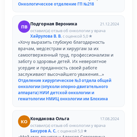
Онкологическое отделение ГП №218
Подгорная Вероника
21.12.2024
ПВ
оставил(а) отзыв об онкологии у врача
Хайрулова В. В.
с оценкой
5,0
«Хочу выразить глубокую благодарность
врачам, медсестрам и хирургам за их
самоотверженный труд, профессионализм и
заботу о здоровье детей. Их невероятное
усердие и преданность своей работе
заслуживают высочайшего уважения…»
Отделение хирургическое №3 отдела общей
онкологии (опухоли опорно-двигательного
аппарата) НИИ детской онкологии и
гематологии НМИЦ онкологии им Блохина
Кондакова Ольга
17.08.2024
КО
оставил(а) отзыв об онкологии у врача
Бакуров А. С.
с оценкой
5,0
«Мой муж лечится у Алексея Сергеевича