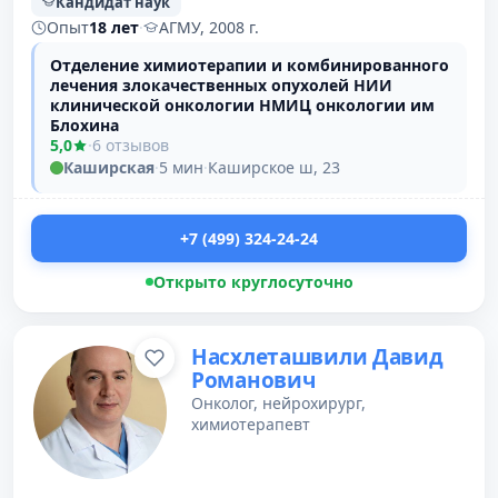
Кандидат наук
Опыт
18 лет
·
АГМУ, 2008 г.
Отделение химиотерапии и комбинированного
лечения злокачественных опухолей НИИ
клинической онкологии НМИЦ онкологии им
Блохина
5,0
·
6 отзывов
Каширская
·
5 мин
·
Каширское ш, 23
+7 (499) 324-24-24
Открыто круглосуточно
Насхлеташвили Давид
Романович
Онколог, нейрохирург,
химиотерапевт