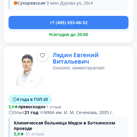
Сухаревская
·
9 мин
·
Дурова ул, 26с4
+7 (495) 933-66-52
Сегодня до 20:00
Ледин Евгений
Витальевич
Онколог, химиотерапевт
4 года в ТОП-20
5,0
превосходно
·
1 отзыв
Опыт
21 год
·
ММА им. И. М. Сеченова, 2005 г.
Клиническая больница Медси в Боткинском
проезде
5,0
·
31 отзыв