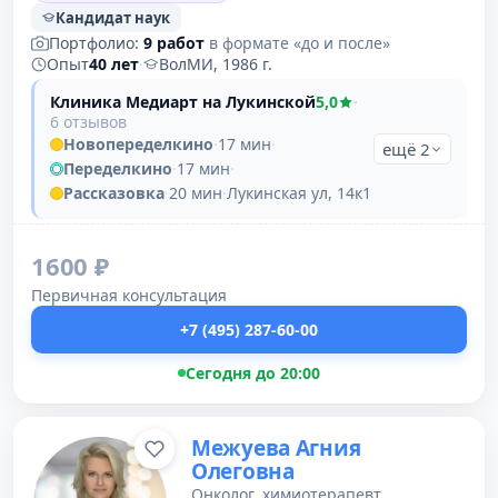
Кандидат наук
Портфолио:
9 работ
в формате «до и после»
Опыт
40 лет
·
ВолМИ, 1986 г.
Клиника Медиарт на Лукинской
5,0
·
6 отзывов
Новопеределкино
·
17 мин
·
ещё 2
Переделкино
·
17 мин
·
Рассказовка
·
20 мин
·
Лукинская ул, 14к1
1600 ₽
Первичная консультация
+7 (495) 287-60-00
Сегодня до 20:00
Межуева Агния
Олеговна
Онколог, химиотерапевт