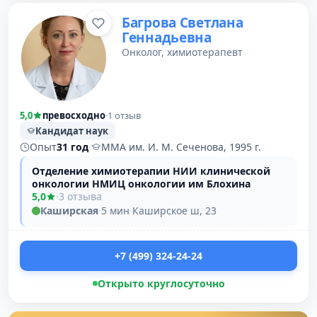
Багрова Светлана
Геннадьевна
Онколог, химиотерапевт
5,0
превосходно
·
1 отзыв
Кандидат наук
Опыт
31 год
·
ММА им. И. М. Сеченова, 1995 г.
Отделение химиотерапии НИИ клинической
онкологии НМИЦ онкологии им Блохина
5,0
·
3 отзыва
Каширская
·
5 мин
·
Каширское ш, 23
+7 (499) 324-24-24
Открыто круглосуточно