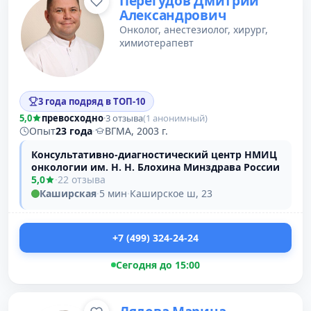
Перегудов Дмитрий
Александрович
Онколог, анестезиолог, хирург,
химиотерапевт
3 года подряд в ТОП-10
5,0
превосходно
·
3 отзыва
(1 анонимный)
Опыт
23 года
·
ВГМА, 2003 г.
Консультативно-диагностический центр НМИЦ
онкологии им. Н. Н. Блохина Минздрава России
5,0
·
22 отзыва
Каширская
·
5 мин
·
Каширское ш, 23
+7 (499) 324-24-24
Сегодня до 15:00