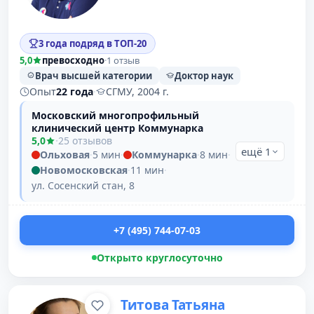
3 года подряд в ТОП-20
5,0
превосходно
·
1 отзыв
Врач высшей категории
Доктор наук
Опыт
22 года
·
СГМУ, 2004 г.
Московский многопрофильный
клинический центр Коммунарка
5,0
·
25 отзывов
ещё 1
Ольховая
·
5 мин
·
Коммунарка
·
8 мин
·
Новомосковская
·
11 мин
·
ул. Сосенский стан, 8
+7 (495) 744-07-03
Открыто круглосуточно
Титова Татьяна