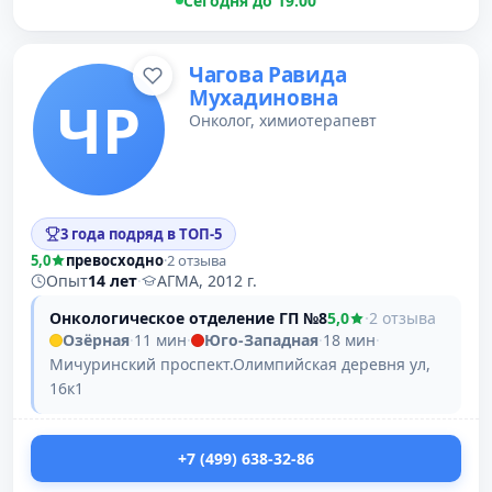
Сегодня до 19:00
Чагова Равида
Мухадиновна
ЧР
Онколог, химиотерапевт
3 года подряд в ТОП-5
5,0
превосходно
·
2 отзыва
Опыт
14 лет
·
АГМА, 2012 г.
Онкологическое отделение ГП №8
5,0
·
2 отзыва
Озёрная
·
11 мин
·
Юго-Западная
·
18 мин
·
Мичуринский проспект.Олимпийская деревня ул,
16к1
+7 (499) 638-32-86