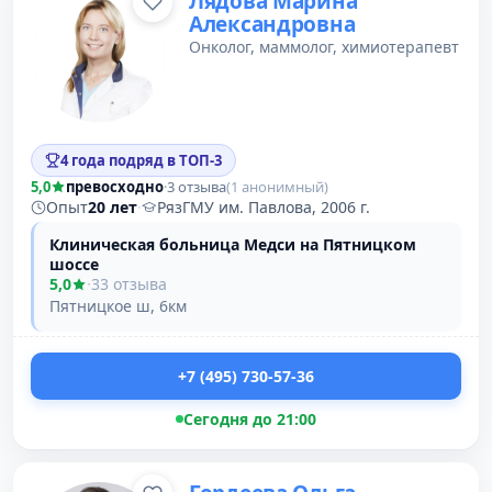
Лядова Марина
Александровна
Онколог, маммолог, химиотерапевт
4 года подряд в ТОП-3
5,0
превосходно
·
3 отзыва
(1 анонимный)
Опыт
20 лет
·
РязГМУ им. Павлова, 2006 г.
Клиническая больница Медси на Пятницком
шоссе
5,0
·
33 отзыва
Пятницкое ш, 6км
+7 (495) 730-57-36
Сегодня до 21:00