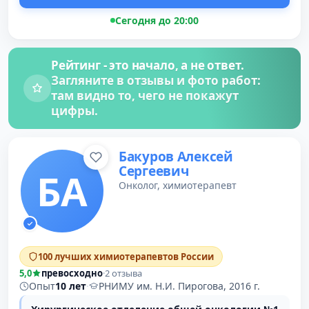
Сегодня до 20:00
Рейтинг - это начало, а не ответ.
Загляните в отзывы и фото работ:
там видно то, чего не покажут
цифры.
Бакуров Алексей
Сергеевич
БА
Онколог, химиотерапевт
100 лучших химиотерапевтов России
5,0
превосходно
·
2 отзыва
Опыт
10 лет
·
РНИМУ им. Н.И. Пирогова, 2016 г.