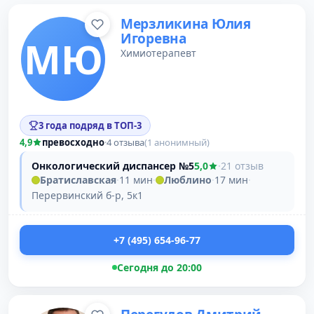
Мерзликина Юлия
Игоревна
МЮ
Химиотерапевт
3 года подряд в ТОП-3
4,9
превосходно
·
4 отзыва
(1 анонимный)
Онкологический диспансер №5
5,0
·
21 отзыв
Братиславская
·
11 мин
·
Люблино
·
17 мин
·
Перервинский б-р, 5к1
+7 (495) 654-96-77
Сегодня до 20:00