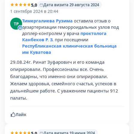
5,0
Дата визита 29 августа 2024
1 сентября 2024 в 20:44
Тимергалиева Рузима
оставила отзыв о
ТР
дезартеризации геморроидальных узлов под
доплер-контролем у врача
проктолога
Канбеков Р. З.
при посещении
Республиканская клиническая больница
им Куватова
29.08.24г. Ринат Зуфарович и его команда
опирировали. Профессионалы все. Очень
благодарны, что именно они опирировали.
Желаем здоровья, семейного счастья, успехов в
дальнейшем работе. С уважением пациенты 912
палаты.
Лайк
5,0
Дата визита 19 июня 2024