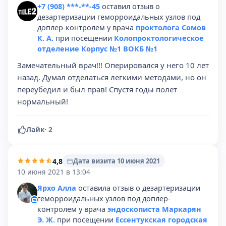
+7 (908) ***-**-45
оставил отзыв о
дезартеризации геморроидальных узлов под
доплер-контролем у врача
проктолога Сомов
К. А.
при посещении
Колопроктологическое
отделение Корпус №1 ВОКБ №1
Замечательный врач!!! Оперировался у него 10 лет
назад. Думал отделаться легкими методами, но он
переубедил и был прав! Спустя годы полет
нормальный!
Лайк
·
2
4,8
Дата визита 10 июня 2021
10 июня 2021 в 13:04
Ярхо Алла
оставила отзыв о дезартеризации
геморроидальных узлов под доплер-
контролем у врача
эндоскописта Маркарян
Э. Ж.
при посещении
Ессентукская городская