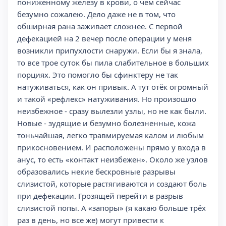
пониженному железу в крови, о чем сейчас
безумно сожалею. Дело даже не в том, что
обширная рана заживает сложнее. С первой
дефекацией на 2 вечер после операции у меня
возникли припухлости снаружи. Если бы я знала,
то все трое суток бы пила слабительное в больших
порциях. Это помогло бы сфинктеру не так
натуживаться, как он привык. А тут отёк огромный
и такой «рефлекс» натуживания. Но произошло
неизбежное - сразу вылезли узлы, но не как были.
Новые - зудящие и безумно болезненные, кожа
тоньчайшая, легко травмируемая калом и любым
прикосновением. И расположены прямо у входа в
анус, то есть «контакт неизбежен». Около же узлов
образовались некие бескровные разрывы
слизистой, которые растягиваются и создают боль
при дефекации. Грозящей перейти в разрыв
слизистой попы. А «запоры» (я какаю больше трёх
раз в день, но все же) могут привести к