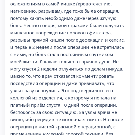
осложнениям в самой кишке (кровотечению,
нагноению, разрывам), где тоже была операция,
поэтому какать необходимо даже через жгучую
боль. Честно говоря, мои страхами были получить
мышечное повреждение волокон сфинктера,
разрывы прямой кишки после дефекации и сепсис.
В первые 2 недели после операции не встретилась
с ними, но боль стала постоянным спутником
моей жизни. Я какаю только в горячем душе. Не
могу спустя 2 недели отлучиться по делам никуда.
Важно то, что врач отказался комментировать
последствия операции и даже признавать, что
узлы сразу вернулись. Это подтвердилось его
коллегой из отделения, к которому я попала на
платный приём спустя 10 дней после операции,
беспокоясь за свою ситуацию. За узлы врача не
виню, ибо рецидив не исключает ничто. Но после
операции (в чистой красивой операционной, с
применением чудесной дорогой техники, без