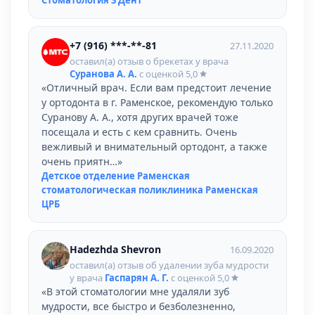
Стоматология 3 Дент
+7 (916) ***-**-81
27.11.2020
оставил(а) отзыв о брекетах у врача
Суранова А. А.
с оценкой
5,0
«Отличный врач. Если вам предстоит лечение
у ортодонта в г. Раменское, рекомендую только
Суранову А. А., хотя других врачей тоже
посещала и есть с кем сравнить. Очень
вежливый и внимательный ортодонт, а также
очень приятн…»
Детское отделение Раменская
стоматологическая поликлиника Раменская
ЦРБ
Hadezhda Shevron
16.09.2020
оставил(а) отзыв об удалении зуба мудрости
у врача
Гаспарян А. Г.
с оценкой
5,0
«В этой стоматологии мне удаляли зуб
мудрости, все быстро и безболезненно,