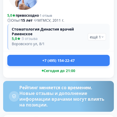
5,0
превосходно
·
1 отзыв
Опыт
15 лет
·
МГМСУ, 2011 г.
Стоматология Династия врачей
Раменское
ещё 1
5,0
·
3 отзыва
Воровского ул, 8/1
+7 (495) 154-22-47
Сегодня до 21:00
Рейтинг меняется со временем.
Новые отзывы и дополнение
информации врачами могут влиять
на позиции.