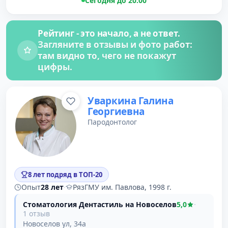
Сегодня до 20:00
Рейтинг - это начало, а не ответ.
Загляните в отзывы и фото работ:
там видно то, чего не покажут
цифры.
Уваркина Галина
Георгиевна
Пародонтолог
8 лет подряд в ТОП-20
Опыт
28 лет
·
РязГМУ им. Павлова, 1998 г.
Стоматология Дентастиль на Новоселов
5,0
·
1 отзыв
Новоселов ул, 34а