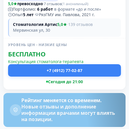
5,0
превосходно
·
7 отзывов
(1 анонимный)
Портфолио:
6 работ
в формате «до и после»
Опыт
5 лет
·
РязГМУ им. Павлова, 2021 г.
Стоматология Артис
5,0
·
139 отзывов
Мервинская ул, 30
УРОВЕНЬ ЦЕН - НИЗКИЕ ЦЕНЫ
БЕСПЛАТНО
Консультация стоматолога-терапевта
+7 (4912) 77-02-87
Сегодня до 21:00
Рейтинг меняется со временем.
Новые отзывы и дополнение
информации врачами могут влиять
на позиции.