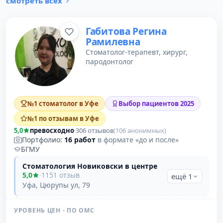
смотреть всех
Габитова Регина
Рамилевна
Стоматолог-терапевт, хирург,
пародонтолог
№1 стоматолог в Уфе
Выбор пациентов 2025
№1 по отзывам в Уфе
5,0
превосходно
·
306 отзывов
(106 анонимных)
Портфолио:
16 работ
в формате «до и после»
БГМУ
Стоматология Новиковски в центре
5,0
·
1151 отзыв
ещё 1
Уфа, Цюрупы ул, 79
УРОВЕНЬ ЦЕН - ПО ОМС