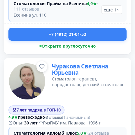
Стоматология Прайм на Есенина
4,9
·
111 отзывов
ещё 1
Есенина ул, 110
+7 (4912) 21-01-52
Открыто круглосуточно
Чуракова Светлана
Юрьевна
Стоматолог-терапевт,
пародонтолог, детский стоматолог
7 лет подряд в ТОП-10
4,9
превосходно
·
3 отзыва
(1 анонимный)
Опыт
30 лет
·
РязГМУ им. Павлова, 1996 г.
Стоматология Апломб Плюс
5,0
·
24 отзыва