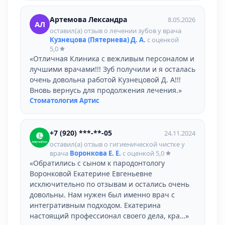
Артемова Лександра
8.05.2026
АЛ
оставил(а) отзыв о лечении зубов у врача
Кузнецова (Пятернева) Д. А.
с оценкой
5,0
«Отличная Клиника с вежливым персоналом и
лучшими врачами!!! Зуб получили и я осталась
очень довольна работой Кузнецовой Д. А!!!
Вновь вернусь для продолжения лечения.»
Стоматология Артис
+7 (920) ***-**-05
24.11.2024
оставил(а) отзыв о гигиенической чистке у
врача
Воронкова Е. Е.
с оценкой
5,0
«Обратились с сыном к пародонтологу
Воронковой Екатерине Евгеньевне
исключительно по отзывам и остались очень
довольны. Нам нужен был именно врач с
интегративным подходом. Екатерина
настоящий профессионал своего дела, кра…»