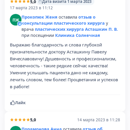
5,0
Дата визита 1 марта 2023
17 марта 2023 в 11:12
Прокопюк Женя
оставила
отзыв о
ПЖ
консультации пластического хирурга
у
врача
пластических хирурга Асташкин П. В.
при посещении
Клиника Солнечная
Выражаю благодарность и слова глубокой
признательности доктору Асташкину Павелу
Вячеславовичу! Душевность и профессионализм,
человечность - такие редкие сейчас качества!
Умение услышать пациента дано не каждому,
лечить словом, тем более! Процветания и успехов
в работе!
Лайк
5,0
14 марта 2023 в 11:28
Порамонова Анна
оставила
отзыв об