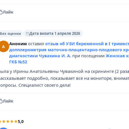
Лайк
Дата визита 1 апреля 2026
Без оценки
Аноним
оставил
отзыв об УЗИ беременной в I тримест
А
допплерометрия маточно-плацентарно-плодового кр
диагностики Чувахина И. А.
при посещении
Женская к
ГКБ №52
Была у Ирины Анатольевны Чувахиной на скрининге (2 раза
рассказывает подробно, показывает все на мониторе, внима
опросы. Специалист своего дела!
Лайк
5,0