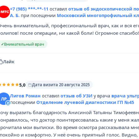
+7 (985) ***-**-11
оставил
отзыв об эндоскопической п
А. Б.
при посещении
Московский многопрофильный кл
Очень внимательный, профессиональный врач, как и вся ег
олипов! после операции, ни какой боли! Огромное спасибо!
Внимательный врач
✓
Лайк
5,0
Дата визита 20 августа 2025
Лигов Роман
оставил
отзыв об УЗИ
у врача
врача ульт
ЛР
посещении
Отделение лучевой диагностики ГП №45
Хочу выразить благодарность Анисиной Татьяны Тимофеевне
понравилось, что доктор поинтересовалась какие у меня жа
рочитала мои выписки. Во время осмотра рассказывала мне 
покойно и комфортно. У неё очень приятный голос. Видно, 