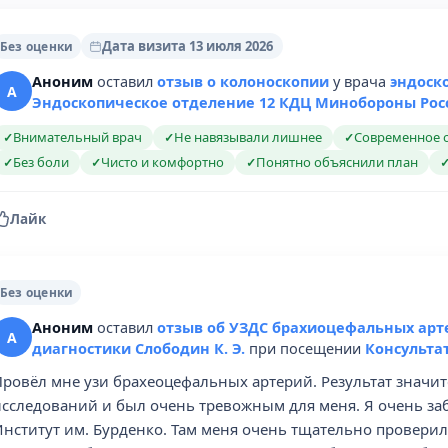
Дата визита 13 июля 2026
Без оценки
Аноним
оставил
отзыв о колоноскопии
у врача
эндоск
А
Эндоскопическое отделение 12 КДЦ Минобороны Рос
Внимательный врач
Не навязывали лишнее
Современное 
✓
✓
✓
Без боли
Чисто и комфортно
Понятно объяснили план
✓
✓
✓
Лайк
Без оценки
Аноним
оставил
отзыв об УЗДС брахиоцефальных арт
А
диагностики Слободин К. Э.
при посещении
Консульта
Провёл мне узи брахеоцефальных артерий. Результат знач
исследований и был очень тревожным для меня. Я очень заб
нститут им. Бурденко. Там меня очень тщательно проверили 