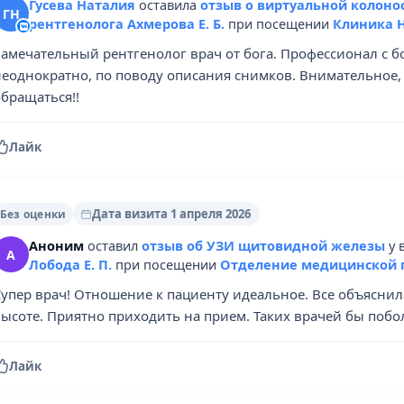
Гусева Наталия
оставила
отзыв о виртуальной колоно
ГН
рентгенолога Ахмерова Е. Б.
при посещении
Клиника 
Замечательный рентгенолог врач от бога. Профессионал с 
неоднократно, по поводу описания снимков. Внимательное
бращаться!!
Лайк
Дата визита 1 апреля 2026
Без оценки
Аноним
оставил
отзыв об УЗИ щитовидной железы
у 
А
Лобода Е. П.
при посещении
Отделение медицинской 
упер врач! Отношение к пациенту идеальное. Все объяснила
высоте. Приятно приходить на прием. Таких врачей бы побо
Лайк