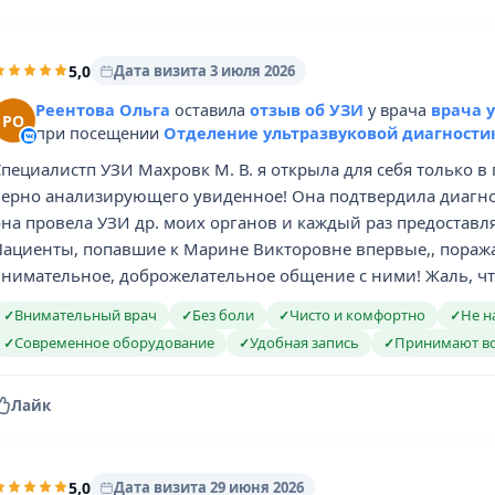
5,0
Дата визита 3 июля 2026
Реентова Ольга
оставила
отзыв об УЗИ
у врача
врача 
РО
при посещении
Отделение ультразвуковой диагности
пециалистп УЗИ Махровк М. В. я открыла для себя только в 
верно анализирующего увиденное! Она подтвердила диагноз
она провела УЗИ др. моих органов и каждый раз предоставл
Пациенты, попавшие к Марине Викторовне впервые,, пораж
внимательное, доброжелательное общение с ними! Жаль, что
Внимательный врач
Без боли
Чисто и комфортно
Не н
✓
✓
✓
✓
Современное оборудование
Удобная запись
Принимают в
✓
✓
✓
Лайк
5,0
Дата визита 29 июня 2026