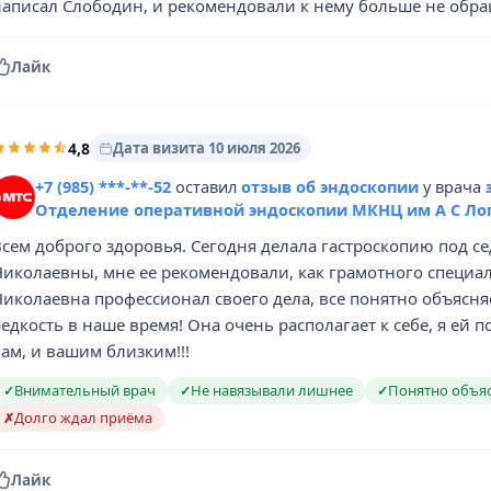
написал Слободин, и рекомендовали к нему больше не обра
Лайк
4,8
Дата визита 10 июля 2026
+7 (985) ***-**-52
оставил
отзыв об эндоскопии
у врача
Отделение оперативной эндоскопии МКНЦ им А С Ло
Всем доброго здоровья. Сегодня делала гастроскопию под с
иколаевны, мне ее рекомендовали, как грамотного специали
иколаевна профессионал своего дела, все понятно объясняе
едкость в наше время! Она очень располагает к себе, я ей 
ам, и вашим близким!!!
Внимательный врач
Не навязывали лишнее
Понятно объя
✓
✓
✓
Долго ждал приёма
✗
Лайк