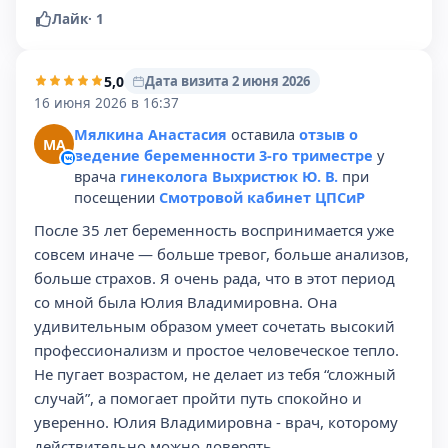
Лайк
·
1
5,0
Дата визита 2 июня 2026
16 июня 2026 в 16:37
Мялкина Анастасия
оставила
отзыв о
МА
ведение беременности 3-го триместре
у
врача
гинеколога Выхристюк Ю. В.
при
посещении
Смотровой кабинет ЦПСиР
После 35 лет беременность воспринимается уже
совсем иначе — больше тревог, больше анализов,
больше страхов. Я очень рада, что в этот период
со мной была Юлия Владимировна. Она
удивительным образом умеет сочетать высокий
профессионализм и простое человеческое тепло.
Не пугает возрастом, не делает из тебя “сложный
случай”, а помогает пройти путь спокойно и
уверенно. Юлия Владимировна - врач, которому
действительно можно доверять.