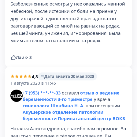
Безболезненные осмотры у нее оказались манной
небесной, после истерики от боли на приеме у
других врачей. единственный врач адекватно
разговаривающий со мной на равных на родах.
Без шейминга, унижения, игнорирования. Была
моим ангелом на патологии и на родах.
Лайк
·
3
4,8
Дата визита 20 мая 2020
1 августа 2020 в 11:45
+7 (953) ***-**-33
оставил
отзыв о ведение
беременности 3-го триместре
у врача
гинеколога Шонбина Н. А.
при посещении
Акушерское отделение патологии
беременности Перинатальный центр ВОКБ
Наталья Александровна, спасибо вам огромное. За
ваш труд, терпение и тёплое отношение. Вы