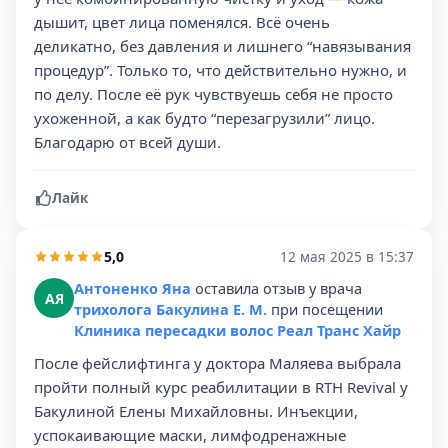
дышит, цвет лица поменялся. Всё очень
деликатно, без давления и лишнего “навязывания
процедур”. Только то, что действительно нужно, и
по делу. После её рук чувствуешь себя не просто
ухоженной, а как будто “перезагрузили” лицо.
Благодарю от всей души.
Лайк
5,0
12 мая 2025 в 15:37
Антоненко Яна
оставила отзыв у врача
АЯ
трихолога Бакулина Е. М.
при посещении
Клиника пересадки волос Реал Транс Хайр
После фейслифтинга у доктора Маляева выбрала
пройти полный курс реабилитации в RTH Revival у
Бакулиной Елены Михайловны. Инъекции,
успокаивающие маски, лимфодренажные