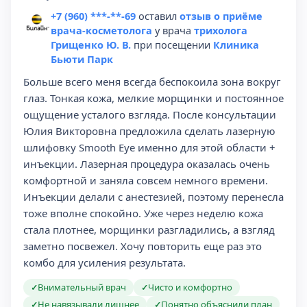
+7 (960) ***-**-69
оставил
отзыв о приёме
врача-косметолога
у врача
трихолога
Грищенко Ю. В.
при посещении
Клиника
Бьюти Парк
Больше всего меня всегда беспокоила зона вокруг
глаз. Тонкая кожа, мелкие морщинки и постоянное
ощущение усталого взгляда. После консультации
Юлия Викторовна предложила сделать лазерную
шлифовку Smooth Eye именно для этой области +
инъекции. Лазерная процедура оказалась очень
комфортной и заняла совсем немного времени.
Инъекции делали с анестезией, поэтому перенесла
тоже вполне спокойно. Уже через неделю кожа
стала плотнее, морщинки разгладились, а взгляд
заметно посвежел. Хочу повторить еще раз это
комбо для усиления результата.
Внимательный врач
Чисто и комфортно
✓
✓
Не навязывали лишнее
Понятно объяснили план
✓
✓