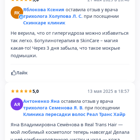
Яблокова Ксения
оставила отзыв у врача
ЯК
трихолога Холупова Л. С.
при посещении
Скинкаре клиник
Не верила, что от гипергидроза можно избавиться
так легко. Ботулинотерапия в SkinCare – магия
какая-то! Через 3 дня забыла, что такое мокрые
подмышки.
Лайк
5,0
13 мая 2025 в 18:57
Антоненко Яна
оставила отзыв у врача
АЯ
трихолога Семенова Я. В.
при посещении
Клиника пересадки волос Реал Транс Хайр
Яна Владимировна Семёнова в Real Trans Hair —
мой любимый косметолог теперь навсегда! Делала
у неё комбинированную чистку и уход — кожа