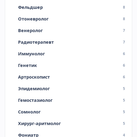
Фельдшер
8
Отоневролог
8
Венеролог
7
Радиотерапевт
7
Иммунолог
6
Генетик
6
Артроскопист
6
Эпидемиолог
5
Гемостазиолог
5
Сомнолог
5
Хирург-аритмолог
5
Фониатр
4