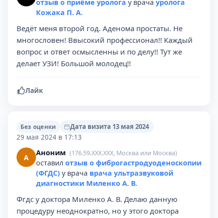
отзыв о приёме уролога
у врача
уролога
Кожака П. А.
Ведёт меня второй год. Аденома простаты. Не
многословен! Ввысокий профессионал!! Каждый
вопрос и ответ осмысленны и по делу!! Тут же
делает УЗИ! Большой молодец!!
Лайк
Дата визита 13 мая 2024
Без оценки
29 мая 2024 в 17:13
Аноним
(176.59.XXX.XXX, Москва или Москва)
А
оставил
отзыв о фиброгастродуоденоскопии
(ФГДС)
у врача
врача ультразвуковой
диагностики Миленко А. В.
Фгдс у доктора Миленко А. В. Делаю данную
процедуру неоднократно, но у этого доктора