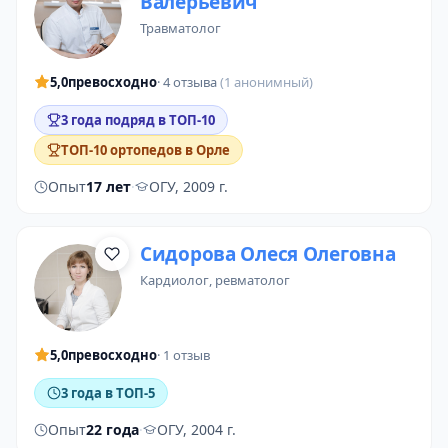
Валерьевич
травматолог
5,0
превосходно
· 4 отзыва
(1 анонимный)
3 года подряд в ТОП-10
ТОП-10 ортопедов в Орле
Опыт
17 лет
·
ОГУ, 2009 г.
Сидорова Олеся Олеговна
кардиолог
,
ревматолог
5,0
превосходно
· 1 отзыв
3 года в ТОП-5
Опыт
22 года
·
ОГУ, 2004 г.