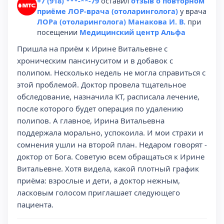
+7 (918) ***-**-79
оставил
отзыв о повторном
приёме ЛОР-врача (отоларинголога)
у врача
ЛОРа (отоларинголога) Манакова И. В.
при
посещении
Медицинский центр Альфа
Пришла на приём к Ирине Витальевне с
хроническим пансинуситом и в добавок с
полипом. Несколько недель не могла справиться с
этой проблемой. Доктор провела тщательное
обследование, назначила КТ, расписала лечение,
после которого будет операция по удалению
полипов. А главное, Ирина Витальевна
поддержала морально, успокоила. И мои страхи и
сомнения ушли на второй план. Недаром говорят -
доктор от Бога. Советую всем обращаться к Ирине
Витальевне. Хотя видела, какой плотный график
приёма: взрослые и дети, а доктор нежным,
ласковым голосом приглашает следующего
пациента.