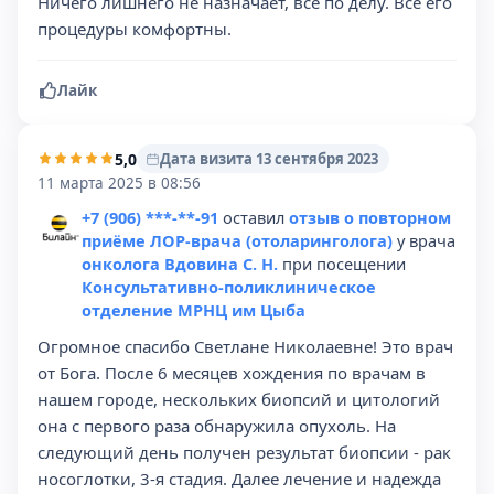
Ничего лишнего не назначает, все по делу. Все его
процедуры комфортны.
Лайк
5,0
Дата визита 13 сентября 2023
11 марта 2025 в 08:56
+7 (906) ***-**-91
оставил
отзыв о повторном
приёме ЛОР-врача (отоларинголога)
у врача
онколога Вдовина С. Н.
при посещении
Консультативно-поликлиническое
отделение МРНЦ им Цыба
Огромное спасибо Светлане Николаевне! Это врач
от Бога. После 6 месяцев хождения по врачам в
нашем городе, нескольких биопсий и цитологий
она с первого раза обнаружила опухоль. На
следующий день получен результат биопсии - рак
носоглотки, 3-я стадия. Далее лечение и надежда