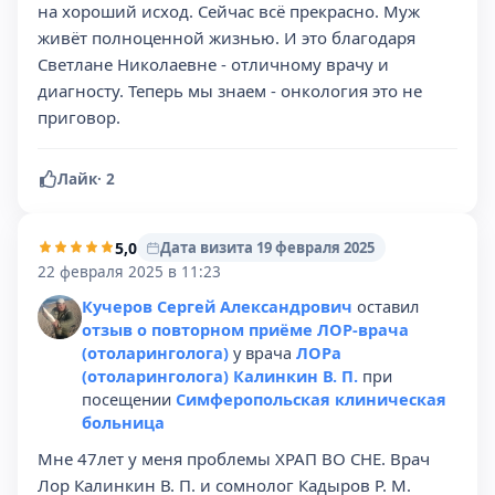
на хороший исход. Сейчас всё прекрасно. Муж
живёт полноценной жизнью. И это благодаря
Светлане Николаевне - отличному врачу и
диагносту. Теперь мы знаем - онкология это не
приговор.
Лайк
·
2
5,0
Дата визита 19 февраля 2025
22 февраля 2025 в 11:23
Кучеров Сергей Александрович
оставил
отзыв о повторном приёме ЛОР-врача
(отоларинголога)
у врача
ЛОРа
(отоларинголога) Калинкин В. П.
при
посещении
Симферопольская клиническая
больница
Мне 47лет у меня проблемы ХРАП ВО СНЕ. Врач
Лор Калинкин В. П. и сомнолог Кадыров Р. М.