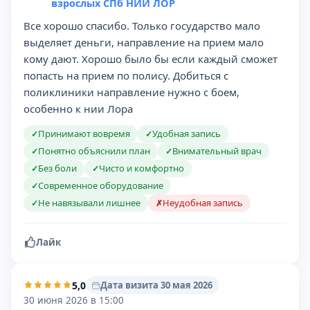
взрослых СПб НИИ ЛОР
Все хорошо спасибо. Только государство мало
выделяет деньги, направление на прием мало
кому дают. Хорошо было бы если каждый сможет
попасть на прием по полису. Добиться с
поликлиники направление нужно с боем,
особенно к нии Лора
Принимают вовремя
Удобная запись
✓
✓
Понятно объяснили план
Внимательный врач
✓
✓
Без боли
Чисто и комфортно
✓
✓
Современное оборудование
✓
Не навязывали лишнее
Неудобная запись
✓
✗
Лайк
5,0
Дата визита 30 мая 2026
30 июня 2026 в 15:00