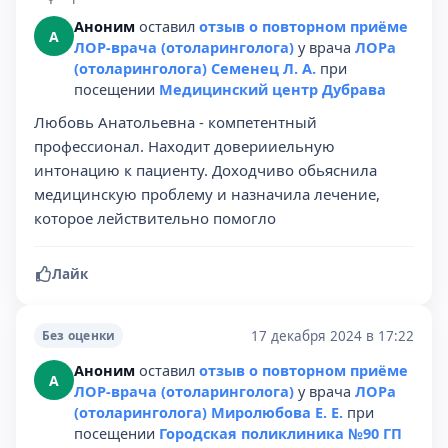
Аноним
оставил
отзыв о повторном приёме
А
ЛОР-врача (отоларинголога)
у врача
ЛОРа
(отоларинголога) Семенец Л. А.
при
посещении
Медицинский центр Дубрава
Любовь Анатольевна - компетентный
профессионал. Находит доверииельную
интонацию к пациенту. Доходчиво обьяснила
медицинскую проблему и назначила лечение,
которое лействительно помогло
Лайк
17 декабря 2024 в 17:22
Без оценки
Аноним
оставил
отзыв о повторном приёме
А
ЛОР-врача (отоларинголога)
у врача
ЛОРа
(отоларинголога) Миролюбова Е. Е.
при
посещении
Городская поликлиника №90 ГП