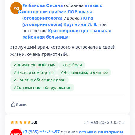
Рыбакова Оксана
оставила
отзыв о
РО
повторном приёме ЛОР-врача
(отоларинголога)
у врача
ЛОРа
(отоларинголога) Крупнина И. В.
при
посещении
Красноярская центральная
районная больница
это лучший врач, которого я встречала в своей
жизни, очень грамотный.
Внимательный врач
Без боли
✓
✓
Чисто и комфортно
Не навязывали лишнее
✓
✓
Понятно объяснили план
✓
Современное оборудование
✓
Лайк
5,0
31 мая 2026 в 03:13
+7 (985) ***-**-57
оставил
отзыв о повторном