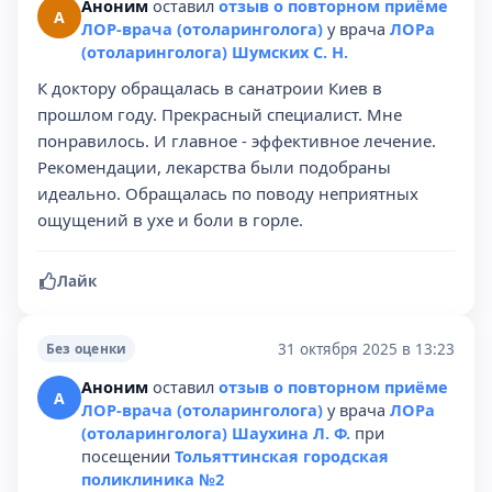
Аноним
оставил
отзыв о повторном приёме
А
ЛОР-врача (отоларинголога)
у врача
ЛОРа
(отоларинголога) Шумских С. Н.
К доктору обращалась в санатроии Киев в
прошлом году. Прекрасный специалист. Мне
понравилось. И главное - эффективное лечение.
Рекомендации, лекарства были подобраны
идеально. Обращалась по поводу неприятных
ощущений в ухе и боли в горле.
Лайк
31 октября 2025 в 13:23
Без оценки
Аноним
оставил
отзыв о повторном приёме
А
ЛОР-врача (отоларинголога)
у врача
ЛОРа
(отоларинголога) Шаухина Л. Ф.
при
посещении
Тольяттинская городская
поликлиника №2