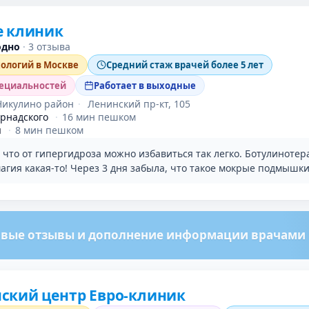
е клиник
одно
·
3 отзыва
хологий в Москве
Средний стаж врачей более 5 лет
пециальностей
Работает в выходные
Никулино район
·
Ленинский пр-кт, 105
рнадского
·
16 мин пешком
я
·
8 мин пешком
 что от гипергидроза можно избавиться так легко. Ботулинотер
магия какая-то! Через 3 дня забыла, что такое мокрые подмышки
вые отзывы и дополнение информации врачами м
ский центр Евро-клиник