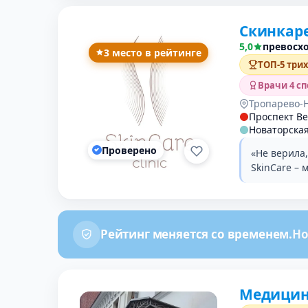
Скинкар
5,0
превосх
3 место в рейтинге
ТОП-5 три
Врачи 4 с
Тропарево-
Проспект Ве
Новаторска
Проверено
«Не верила,
SkinCare – 
Рейтинг меняется со временем.
Но
Медицин