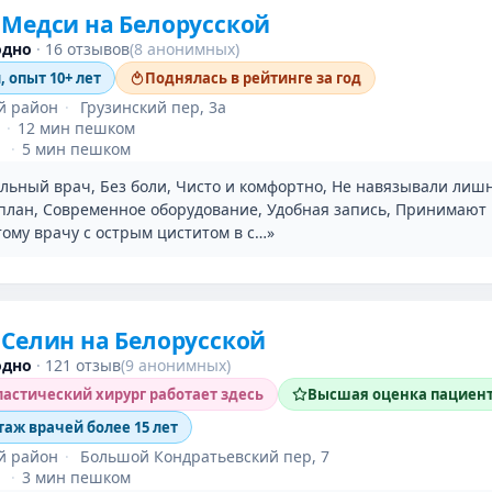
Медси на Белорусской
одно
·
16 отзывов
(8 анонимных)
, опыт 10+ лет
Поднялась в рейтинге за год
й район
·
Грузинский пер, 3а
·
12 мин пешком
·
5 мин пешком
льный врач, Без боли, Чисто и комфортно, Не навязывали лиш
план, Современное оборудование, Удобная запись, Принимают
тому врачу с острым циститом в с…»
Селин на Белорусской
одно
·
121 отзыв
(9 анонимных)
астический хирург работает здесь
Высшая оценка пациен
таж врачей более 15 лет
й район
·
Большой Кондратьевский пер, 7
·
3 мин пешком