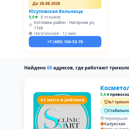
До 28.08.2026
Юсуповская больница
5,0
·
8 отзывов
Котловка район · Нагорная ул,
17к6
Нагатинская · 12 мин
+7 (495) 104-53-76
Найдено
60
адресов, где работают трихол
Косметол
5,0
превосх
1 место в рейтинге
№1 трихол
Стабильно 
Черемушки 
Калужская