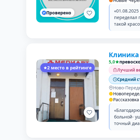
Новые Чер
«01.08.2025
Проверено
переделал 
такой крас
Клиника
5,0
превосх
2 место в рейтинге
Лучший ве
Средний с
Ново-Перед
Новопереде
Рассказовка
«Благодарю
больной- уш
точный диа