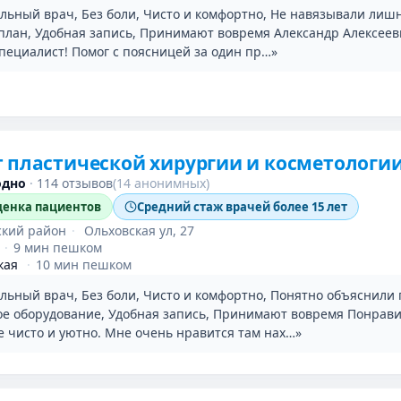
льный врач, Без боли, Чисто и комфортно, Не навязывали лиш
план, Удобная запись, Принимают вовремя Александр Алексее
пециалист! Помог с поясницей за один пр…»
 пластической хирургии и косметологи
одно
·
114 отзывов
(14 анонимных)
енка пациентов
Средний стаж врачей более 15 лет
ский район
·
Ольховская ул, 27
·
9 мин пешком
кая
·
10 мин пешком
льный врач, Без боли, Чисто и комфортно, Понятно объяснили 
е оборудование, Удобная запись, Принимают вовремя Понрав
е чисто и уютно. Мне очень нравится там нах…»