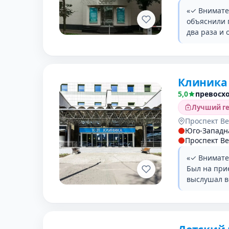
«✓ Внимате
объяснили 
два раза и 
Клиника 
5,0
превосх
Лучший ге
Проспект Ве
Юго-Западн
Проспект Ве
«✓ Внимате
Был на при
выслушал в