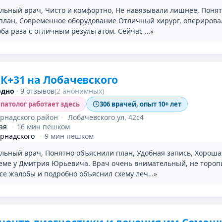
льный врач, Чисто и комфортно, Не навязывали лишнее, Поня
план, Современное оборудование Отличный хирург, оперировал
оба раза с отличным результатом. Сейчас …»
К+31 на Лобачевского
одно
·
9 отзывов
(2 анонимных)
патолог работает здесь
306 врачей, опыт 10+ лет
рнадского район
·
Лобачевского ул, 42с4
ая
·
16 мин пешком
рнадского
·
9 мин пешком
льный врач, Понятно объяснили план, Удобная запись, Хороша
еме у Дмитрия Юрьевича. Врач очень внимательный, не тороп
се жалобы и подробно объяснил схему леч…»