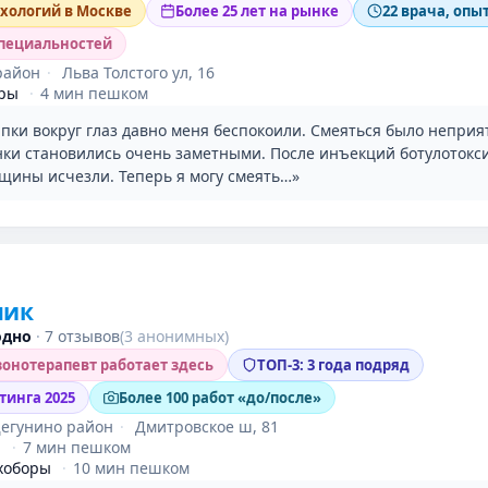
ихологий в Москве
Более 25 лет на рынке
22 врача, опыт
специальностей
район
·
Льва Толстого ул, 16
уры
·
4 мин пешком
пки вокруг глаз давно меня беспокоили. Смеяться было неприя
ки становились очень заметными. После инъекций ботулотокс
щины исчезли. Теперь я могу смеять…»
ник
одно
·
7 отзывов
(3 анонимных)
онотерапевт работает здесь
ТОП-3: 3 года подряд
тинга 2025
Более 100 работ «до/после»
Дегунино район
·
Дмитровское ш, 81
я
·
7 мин пешком
хоборы
·
10 мин пешком