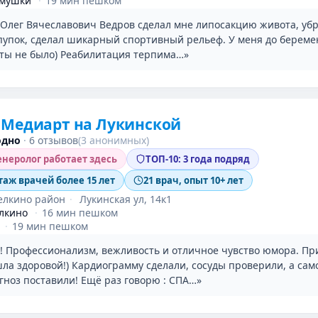
ёмушки
·
19 мин пешком
 Олег Вячеславович Ведров сделал мне липосакцию живота, убр
пупок, сделал шикарный спортивный рельеф. У меня до береме
оты не было) Реабилитация терпима…»
 Медиарт на Лукинской
одно
·
6 отзывов
(3 анонимных)
неролог работает здесь
ТОП-10: 3 года подряд
таж врачей более 15 лет
21 врач, опыт 10+ лет
елкино район
·
Лукинская ул, 14к1
лкино
·
16 мин пешком
·
19 мин пешком
! Профессионализм, вежливость и отличное чувство юмора. П
ла здоровой!) Кардиограмму сделали, сосуды проверили, а сам
гноз поставили! Ещё раз говорю : СПА…»