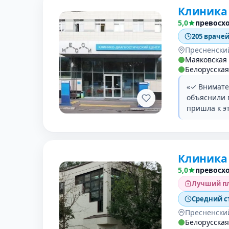
Клиника 
5,0
превосх
205 врачей
Пресненски
Маяковская
Белорусская
«✓ Внимате
объяснили 
пришла к э
Клиника 
5,0
превосх
Лучший пл
Средний с
Пресненски
Белорусская