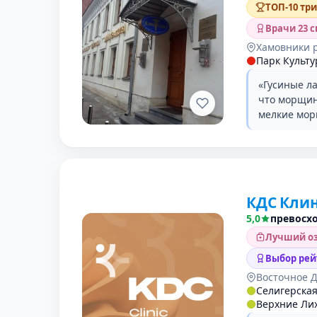
ТОП-10 тр
Врачи 23 
Хамовники 
Парк Культ
«Гусиные ла
что морщин
мелкие мор
КДС Кли
5,0
превосх
Лучший оз
Выбор рей
Восточное 
Селигерска
Верхние Ли