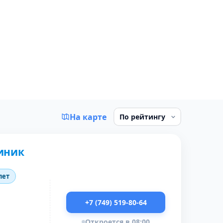
На карте
линик
лет
+7 (749) 519-80-64
Откроется в 08:00