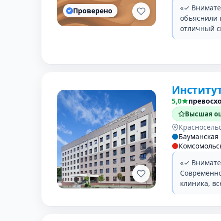
«✓ Внимате
Проверено
объяснили 
отличный с
Институт
5,0
превосх
Высшая оц
Красносель
Бауманская
Комсомольс
«✓ Внимате
Современно
клиника, вс