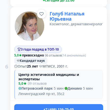
Сегодня до 22:00
Голуб Наталья
Юрьевна
Косметолог, дерматовенеролог
3 года подряд в ТОП-10
5,0
превосходно
·
36 отзывов
(14 анонимных)
Кандидат наук
6
Опыт
25 лет
·
МГМСУ, 2001 г.
Центр эстетической медицины и
экспертизы
5,0
·
39 отзывов
Петровский парк
·
5 мин
·
Динамо
·
5 мин
·
Ленинградский пр-кт, 35с2
+7 (499) 136-75-05