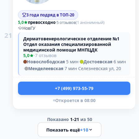
3 года подряд в ТОП-20
5,0
превосходно
·
5 отзывов
(1 анонимный)
НовГУ
21
Дерматовенерологическое отделение №1
Отдел оказания специализированной
медицинской помощи МНПЦДК
5,0
·
7 отзывов
Новослободская
·
5 мин
·
Достоевская
·
6 мин
·
Менделеевская
·
7 мин
·
Селезневская ул, 20
+7 (499) 973-55-79
Откроется в 08:00
Показано
1-21
из 50
Показать ещё
+
10