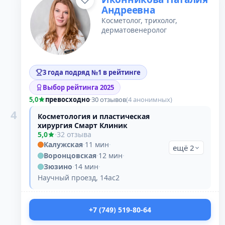
Андреевна
Косметолог, трихолог,
дерматовенеролог
3 года подряд №1 в рейтинге
Выбор рейтинга 2025
5,0
превосходно
·
30 отзывов
(4 анонимных)
4
Косметология и пластическая
хирургия Смарт Клиник
5,0
·
32 отзыва
Калужская
·
11 мин
·
ещё 2
Воронцовская
·
12 мин
·
Зюзино
·
14 мин
·
Научный проезд, 14ас2
+7 (749) 519-80-64