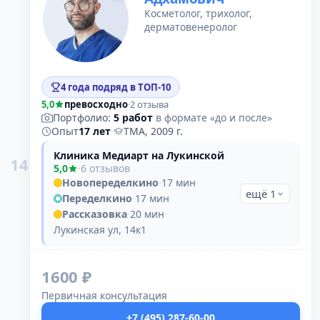
Косметолог, трихолог,
дерматовенеролог
4 года подряд в ТОП-10
5,0
превосходно
·
2 отзыва
Портфолио:
5 работ
в формате «до и после»
Опыт
17 лет
·
ТМА, 2009 г.
Клиника Медиарт на Лукинской
14
5,0
·
6 отзывов
Новопеределкино
·
17 мин
·
ещё 1
Переделкино
·
17 мин
·
Рассказовка
·
20 мин
·
Лукинская ул, 14к1
1600 ₽
Первичная консультация
+7 (495) 287-60-00