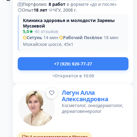
Портфолио:
8 работ
в формате «до и после»
Опыт
18 лет
·
ЧГУ, 2008 г.
Клиника здоровья и молодости Заремы
Мусаевой
5,0
·
40 отзывов
Сетунь
·
14 мин
·
Рабочий Посёлок
·
18 мин
·
Можайское шоссе, 45к1
+7 (929) 920-77-27
Откроется в 10:00
Легун Алла
Александровна
Косметолог, онкодерматолог,
дерматовенеролог