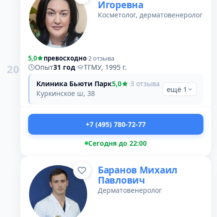
Игоревна
Косметолог, дерматовенеролог
5,0
превосходно
·
2 отзыва
20
Опыт
31 год
·
ТГМУ, 1995 г.
Клиника Бьюти Парк
5,0
·
3 отзыва
ещё 1
Куркинское ш, 38
+7 (495) 780-72-77
Сегодня до 22:00
Баранов Михаил
Павлович
Дерматовенеролог