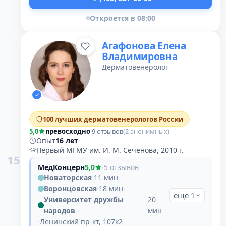
Откроется в 08:00
Агафонова Елена
Владимировна
Дерматовенеролог
100 лучших дерматовенерологов России
5,0
превосходно
·
9 отзывов
(2 анонимных)
Опыт
16 лет
·
Первый МГМУ им. И. М. Сеченова, 2010 г.
15
МедКонцерн
5,0
·
5 отзывов
Новаторская
·
11 мин
·
Воронцовская
·
18 мин
·
ещё 1
Университет дружбы
20
·
народов
мин
·
Ленинский пр-кт, 107к2