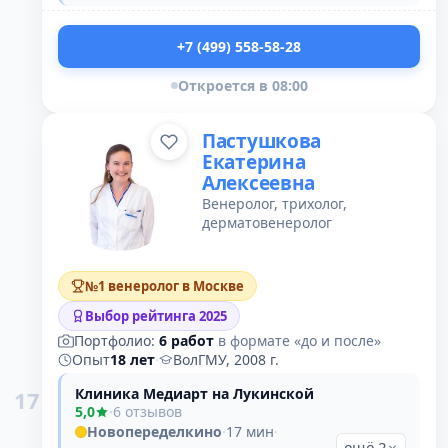
+7 (499) 558-58-28
Откроется в 08:00
Пастушкова
Екатерина
Алексеевна
Венеролог, трихолог,
дерматовенеролог
№1 венеролог в Москве
Выбор рейтинга 2025
Портфолио:
6 работ
в формате «до и после»
Опыт
18 лет
·
ВолГМУ, 2008 г.
Клиника Медиарт на Лукинской
17
5,0
·
6 отзывов
Новопеределкино
·
17 мин
·
ещё 2