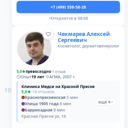
+7 (499) 558-58-28
Откроется в 08:00
Чекмарев Алексей
Сергеевич
Косметолог, дерматовенеролог
5,0
превосходно
·
1 отзыв
Опыт
19 лет
·
АГМА, 2007 г.
Клиника Медси на Красной Пресне
10
5,0
·
18 отзывов
Краснопресненская
·
5 мин
·
ещё 4
Улица 1905 года
·
8 мин
·
Баррикадная
·
8 мин
·
Красная Пресня ул, 16