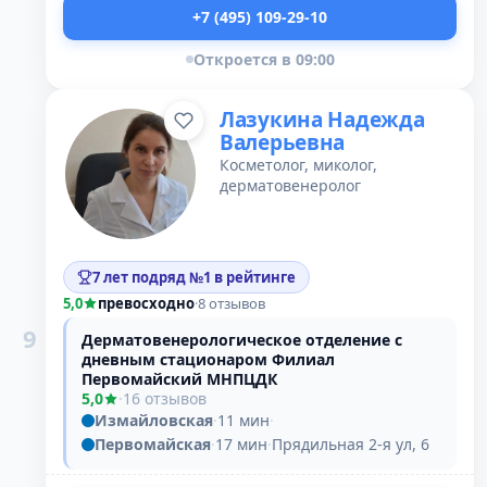
+7 (495) 109-29-10
Откроется в 09:00
Лазукина Надежда
Валерьевна
Косметолог, миколог,
дерматовенеролог
7 лет подряд №1 в рейтинге
5,0
превосходно
·
8 отзывов
9
Дерматовенерологическое отделение с
дневным стационаром Филиал
Первомайский МНПЦДК
5,0
·
16 отзывов
Измайловская
·
11 мин
·
Первомайская
·
17 мин
·
Прядильная 2-я ул, 6