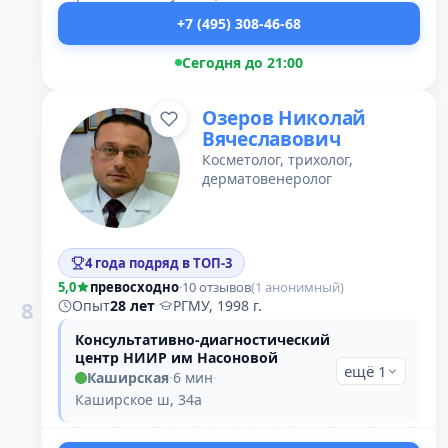
+7 (495) 308-46-68
Сегодня до 21:00
Озеров Николай
Вячеславович
Косметолог, трихолог,
дерматовенеролог
4 года подряд в ТОП-3
5,0
превосходно
·
10 отзывов
(1 анонимный)
8
Опыт
28 лет
·
РГМУ, 1998 г.
Консультативно-диагностический
центр НИИР им Насоновой
ещё 1
Каширская
·
6 мин
·
Каширское ш, 34а