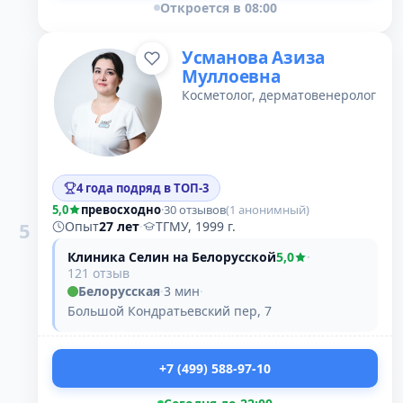
Откроется в 08:00
Усманова Азиза
Муллоевна
Косметолог, дерматовенеролог
4 года подряд в ТОП-3
5,0
превосходно
·
30 отзывов
(1 анонимный)
5
Опыт
27 лет
·
ТГМУ, 1999 г.
Клиника Селин на Белорусской
5,0
·
121 отзыв
Белорусская
·
3 мин
·
Большой Кондратьевский пер, 7
+7 (499) 588-97-10