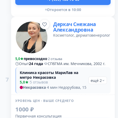
Откроется в 10:00
Деркач Снежана
Александровна
Косметолог, дерматовенеролог
5,0
превосходно
·
2 отзыва
Опыт
24 года
·
СПбГМА им. Мечникова, 2002 г.
Клиника красоты МариЛав на
метро Некрасовка
7
ещё 2
5,0
·
5 отзывов
Некрасовка
·
4 мин
·
Недорубова, 15
УРОВЕНЬ ЦЕН - ВЫШЕ СРЕДНЕГО
1000 ₽
Первичная консультация