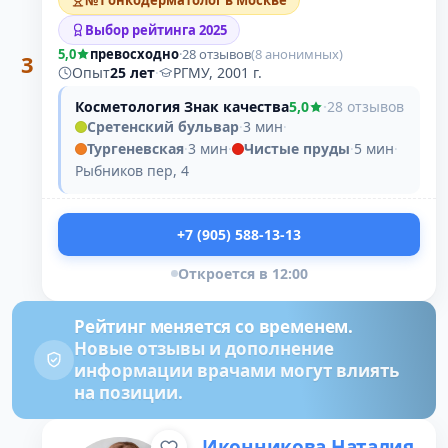
№1 онкодерматолог в Москве
Выбор рейтинга 2025
5,0
превосходно
·
28 отзывов
(8 анонимных)
3
Опыт
25 лет
·
РГМУ, 2001 г.
Косметология Знак качества
5,0
·
28 отзывов
Сретенский бульвар
·
3 мин
·
Тургеневская
·
3 мин
·
Чистые пруды
·
5 мин
·
Рыбников пер, 4
+7 (905) 588-13-13
Откроется в 12:00
Рейтинг меняется со временем.
Новые отзывы и дополнение
информации врачами могут влиять
на позиции.
Иконникова Наталия