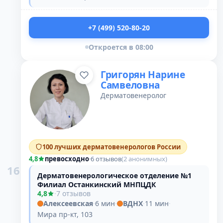
+7 (499) 520-80-20
Откроется в 08:00
Григорян Нарине
Самвеловна
Дерматовенеролог
100 лучших дерматовенерологов России
4,8
превосходно
·
6 отзывов
(2 анонимных)
16
Дерматовенерологическое отделение №1
Филиал Останкинский МНПЦДК
4,8
·
7 отзывов
Алексеевская
·
6 мин
·
ВДНХ
·
11 мин
·
Мира пр-кт, 103