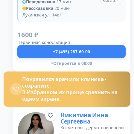
Переделкино
·
17 мин
·
Рассказовка
·
20 мин
·
Лукинская ул, 14к1
1600 ₽
Первичная консультация
+7 (495) 287-60-00
Откроется в 08:00
Понравился врач или клиника -
сохраните.
В Избранном их проще сравнить на
одном экране.
Никитина Инна
Сергеевна
Косметолог, дерматовенеролог