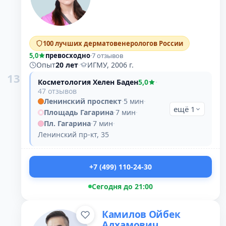
100 лучших дерматовенерологов России
5,0
превосходно
·
7 отзывов
Опыт
20 лет
·
ИГМУ, 2006 г.
13
Косметология Хелен Баден
5,0
·
47 отзывов
Ленинский проспект
·
5 мин
·
ещё 1
Площадь Гагарина
·
7 мин
·
Пл. Гагарина
·
7 мин
·
Ленинский пр-кт, 35
+7 (499) 110-24-30
Сегодня до 21:00
Камилов Ойбек
Адхамович