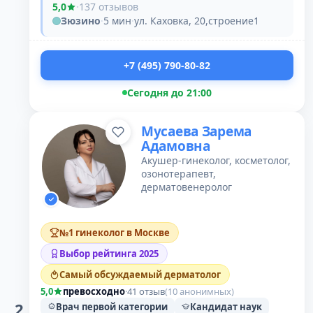
5,0
·
137 отзывов
Зюзино
·
5 мин
·
ул. Каховка, 20,строение1
+7 (495) 790-80-82
Сегодня до 21:00
Мусаева Зарема
Адамовна
Акушер-гинеколог, косметолог,
озонотерапевт,
дерматовенеролог
№1 гинеколог в Москве
Выбор рейтинга 2025
Самый обсуждаемый дерматолог
5,0
превосходно
·
41 отзыв
(10 анонимных)
2
Врач первой категории
Кандидат наук