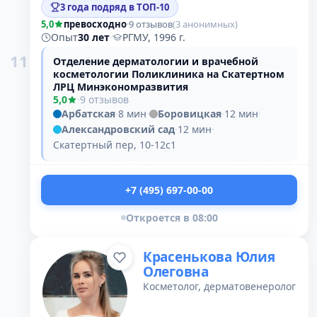
3 года подряд в ТОП-10
5,0
превосходно
·
9 отзывов
(3 анонимных)
Опыт
30 лет
·
РГМУ, 1996 г.
11
Отделение дерматологии и врачебной
косметологии Поликлиника на Скатертном
ЛРЦ Минэкономразвития
5,0
·
9 отзывов
Арбатская
·
8 мин
·
Боровицкая
·
12 мин
·
Александровский сад
·
12 мин
·
Скатертный пер, 10-12с1
+7 (495) 697-00-00
Откроется в 08:00
Красенькова Юлия
Олеговна
Косметолог, дерматовенеролог