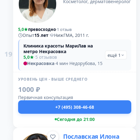
Косметолог, дерматовенеролог
5,0
превосходно
·
1 отзыв
Опыт
15 лет
·
НижГМА, 2011 г.
Клиника красоты МариЛав на
метро Некрасовка
19
ещё 1
5,0
·
5 отзывов
Некрасовка
·
4 мин
·
Недорубова, 15
УРОВЕНЬ ЦЕН - ВЫШЕ СРЕДНЕГО
1000 ₽
Первичная консультация
+7 (495) 308-46-68
Сегодня до 21:00
Пославская Илона