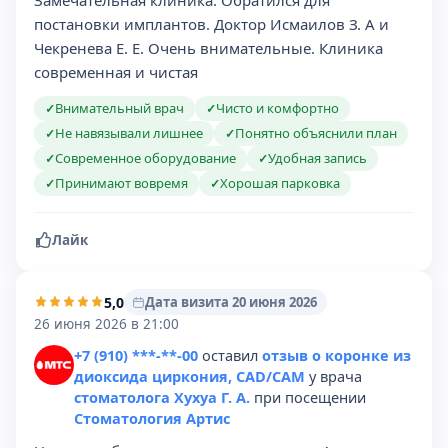
Замечательная клиника. Обратился для
постановки имплантов. Доктор Исмаилов З. А и
Чекренева Е. Е. Очень внимательные. Клиника
современная и чистая
Внимательный врач
Чисто и комфортно
✓
✓
Не навязывали лишнее
Понятно объяснили план
✓
✓
Современное оборудование
Удобная запись
✓
✓
Принимают вовремя
Хорошая парковка
✓
✓
Лайк
5,0
Дата визита 20 июня 2026
26 июня 2026 в 21:00
+7 (910) ***-**-00
оставил
отзыв о коронке из
диоксида циркония, CAD/CAM
у врача
стоматолога Хухуа Г. А.
при посещении
Стоматология Артис