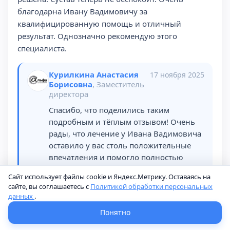
благодарна Ивану Вадимовичу за
квалифицированную помощь и отличный
результат. Однозначно рекомендую этого
специалиста.
Курилкина Анастасия
17 ноября 2025
Борисовна
, Заместитель
директора
Спасибо, что поделились таким
подробным и тёплым отзывом! Очень
рады, что лечение у Ивана Вадимовича
оставило у вас столь положительные
впечатления и помогло полностью
решить проблему с суставом. Для нас
Сайт использует файлы cookie и Яндекс.Метрику. Оставаясь на
важно, что вы отметили тщательную
сайте, вы соглашаетесь с
Политикой обработки персональных
диагностику, внимательное отношение
данных
.
и понятные объяснения на каждом
Понятно
этапе — именно таким должен быть
качественный и комфортный подход к