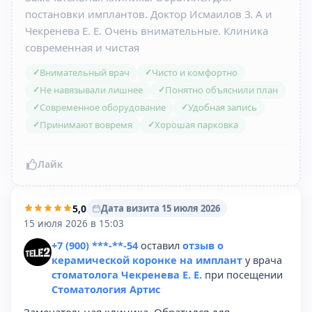
постановки имплантов. Доктор Исмаилов З. А и
Чекренева Е. Е. Очень внимательные. Клиника
современная и чистая
Внимательный врач
Чисто и комфортно
✓
✓
Не навязывали лишнее
Понятно объяснили план
✓
✓
Современное оборудование
Удобная запись
✓
✓
Принимают вовремя
Хорошая парковка
✓
✓
Лайк
5,0
Дата визита 15 июля 2026
15 июля 2026 в 15:03
+7 (900) ***-**-54
оставил
отзыв о
керамической коронке на имплант
у врача
стоматолога Чекренева Е. Е.
при посещении
Стоматология Артис