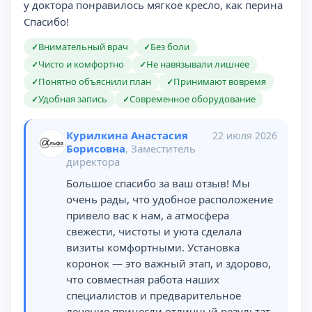
у доктора понравилось мягкое кресло, как перина
Спасибо!
Внимательный врач
Без боли
✓
✓
Чисто и комфортно
Не навязывали лишнее
✓
✓
Понятно объяснили план
Принимают вовремя
✓
✓
Удобная запись
Современное оборудование
✓
✓
Курилкина Анастасия
22 июля 2026
Борисовна
, Заместитель
директора
Большое спасибо за ваш отзыв! Мы
очень рады, что удобное расположение
привело вас к нам, а атмосфера
свежести, чистоты и уюта сделала
визиты комфортными. Установка
коронок — это важный этап, и здорово,
что совместная работа наших
специалистов и предварительное
лечение принесли отличный результат.