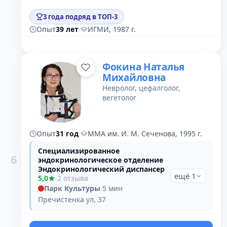
3 года подряд в ТОП-3
Опыт
39 лет
·
ИГМИ, 1987 г.
Фокина Наталья
Михайловна
Невролог, цефалголог,
вегетолог
Опыт
31 год
·
ММА им. И. М. Сеченова, 1995 г.
Специализированное
6
эндокринологическое отделение
Эндокринологический диспансер
ещё 1
5,0
·
2 отзыва
Парк Культуры
·
5 мин
·
Пречистенка ул, 37