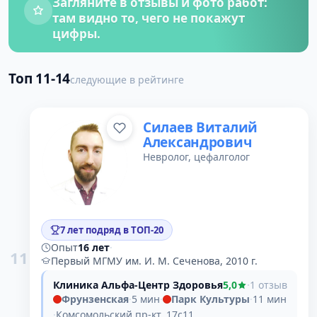
Загляните в отзывы и фото работ:
там видно то, чего не покажут
цифры.
Топ 11-14
следующие в рейтинге
Силаев Виталий
Александрович
Невролог, цефалголог
7 лет подряд в ТОП-20
Опыт
16 лет
·
11
Первый МГМУ им. И. М. Сеченова, 2010 г.
Клиника Альфа-Центр Здоровья
5,0
·
1 отзыв
Фрунзенская
·
5 мин
·
Парк Культуры
·
11 мин
·
Комсомольский пр-кт, 17с11