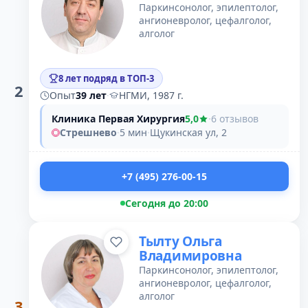
Паркинсонолог, эпилептолог,
ангионевролог, цефалголог,
алголог
8 лет подряд в ТОП-3
2
Опыт
39 лет
·
НГМИ, 1987 г.
Клиника Первая Хирургия
5,0
·
6 отзывов
Стрешнево
·
5 мин
·
Щукинская ул, 2
+7 (495) 276-00-15
Сегодня до 20:00
Тылту Ольга
Владимировна
Паркинсонолог, эпилептолог,
ангионевролог, цефалголог,
алголог
3