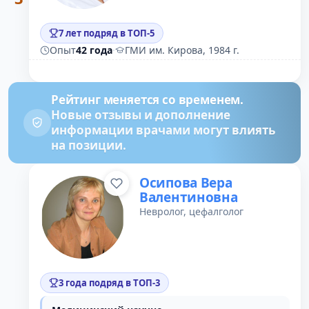
7 лет подряд в ТОП-5
Опыт
42 года
·
ГМИ им. Кирова, 1984 г.
Рейтинг меняется со временем.
Новые отзывы и дополнение
информации врачами могут влиять
на позиции.
Осипова Вера
Валентиновна
Невролог, цефалголог
3 года подряд в ТОП-3