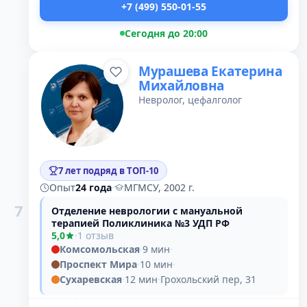
+7 (499) 550-01-55
Сегодня до 20:00
Мурашева Екатерина
Михайловна
Невролог, цефалголог
7 лет подряд в ТОП-10
Опыт
24 года
·
МГМСУ, 2002 г.
7
Отделение неврологии с мануальной
терапией Поликлиника №3 УДП РФ
5,0
·
1 отзыв
Комсомольская
·
9 мин
·
Проспект Мира
·
10 мин
·
Сухаревская
·
12 мин
·
Грохольский пер, 31