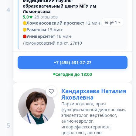
Медицинский научно-
образовательный центр МГУ им
4
Ломоносова
5,0
·
28 отзывов
ещё 1
Ломоносовский проспект
·
12 мин
·
Раменки
·
13 мин
·
Университет
·
16 мин
·
Ломоносовский пр-кт, 27к10
+7 (495) 531-27-27
Сегодня до 18:00
Хандархаева Наталия
Яковлевна
Паркинсонолог, врач
функциональной диагностики,
эпилептолог, вертебролог,
ангионевролог,
5
иглорефлексотерапевт,
цефалголог, алголог