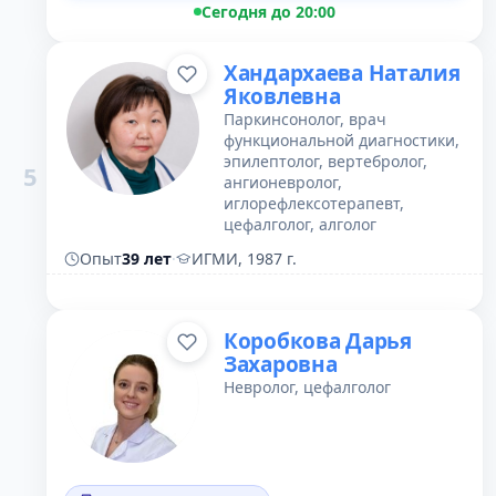
Сегодня до 20:00
Хандархаева Наталия
Яковлевна
Паркинсонолог, врач
функциональной диагностики,
эпилептолог, вертебролог,
5
ангионевролог,
иглорефлексотерапевт,
цефалголог, алголог
Опыт
39 лет
·
ИГМИ, 1987 г.
Коробкова Дарья
Захаровна
Невролог, цефалголог