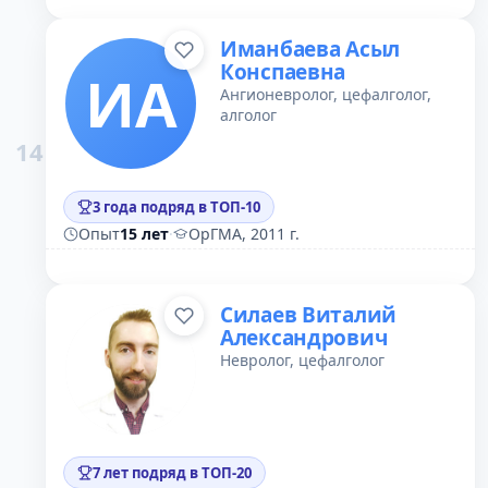
Иманбаева Асыл
Конспаевна
ИА
Ангионевролог, цефалголог,
алголог
14
3 года подряд в ТОП-10
Опыт
15 лет
·
ОрГМА, 2011 г.
Силаев Виталий
Александрович
Невролог, цефалголог
7 лет подряд в ТОП-20