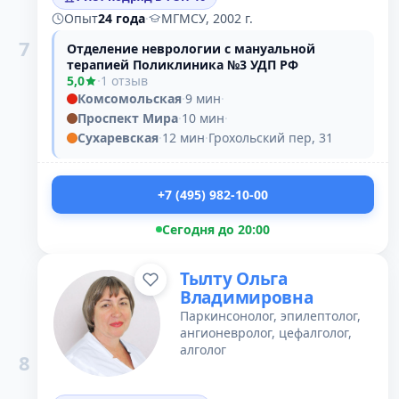
Опыт
24 года
·
МГМСУ, 2002 г.
7
Отделение неврологии с мануальной
терапией Поликлиника №3 УДП РФ
5,0
·
1 отзыв
Комсомольская
·
9 мин
·
Проспект Мира
·
10 мин
·
Сухаревская
·
12 мин
·
Грохольский пер, 31
+7 (495) 982-10-00
Сегодня до 20:00
Тылту Ольга
Владимировна
Паркинсонолог, эпилептолог,
ангионевролог, цефалголог,
алголог
8