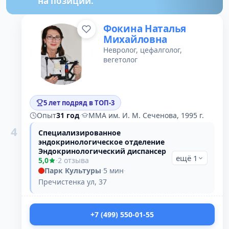
на позиции.
Фокина Наталья
Михайловна
Невролог, цефалголог,
вегетолог
5 лет подряд в ТОП-3
Опыт
31 год
·
ММА им. И. М. Сеченова, 1995 г.
4
Специализированное
эндокринологическое отделение
Эндокринологический диспансер
ещё 1
5,0
·
2 отзыва
Парк Культуры
·
5 мин
·
Пречистенка ул, 37
+7 (499) 550-01-55