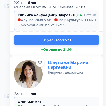
Опыт
16 лет
·
15
Первый МГМУ им. И. М. Сеченова, 2010 г.
Клиника Альфа-Центр Здоровья
5,0
·
1 отзыв
Фрунзенская
·
5 мин
·
Парк Культуры
·
11 мин
·
Комсомольский пр-кт, 17с11
+7 (495) 266-73-31
Сегодня до 21:00
Шаутина Марина
Сергеевна
Невролог, цефалголог
Опыт
11 лет
16
Огни Олимпа