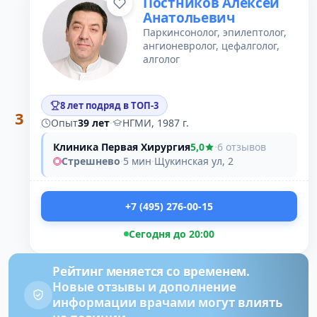
Постников Алексей
Анатольевич
Паркинсонолог, эпилептолог,
ангионевролог, цефалголог,
алголог
8 лет подряд в ТОП-3
3
Опыт
39 лет
·
НГМИ, 1987 г.
Клиника Первая Хирургия
5,0
·
6 отзывов
Стрешнево
·
5 мин
·
Щукинская ул, 2
+7 (495) 276-00-15
Сегодня до 20:00
Рейтинг меняется со временем.
Новые отзывы и дополнение
информации врачами могут влиять