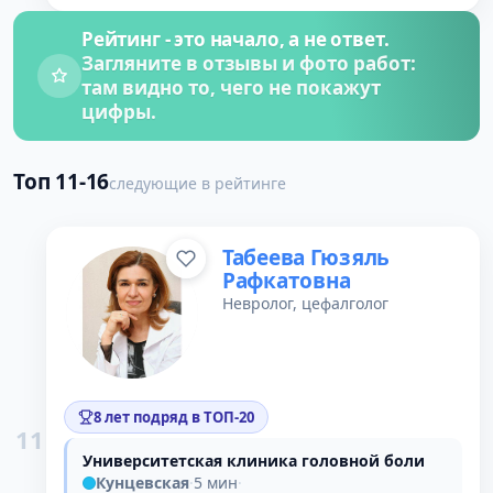
Рейтинг - это начало, а не ответ.
Загляните в отзывы и фото работ:
там видно то, чего не покажут
цифры.
Топ 11-16
следующие в рейтинге
Табеева Гюзяль
Рафкатовна
Невролог, цефалголог
8 лет подряд в ТОП-20
11
Университетская клиника головной боли
Кунцевская
·
5 мин
·