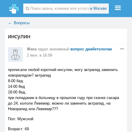
Поиск
врача, клиники или услуги...
в Москве
Вопросы
инсулин
Жека
задал анонимный
вопрос диабетологам
2 июн. в 16:09
прописали любой короткий инсулин, могу актрапид заменить
новорапидом? актрапид
8-00 6ед
14-00 8ед
18-00 8ед,
при попадании в больницу в прошлом году при скачке сахара
до 24, кололи Левемир, можно ли заменить актрапид, на
Новорапид или Левемир???
Пол: Мужской
Возраст: 69