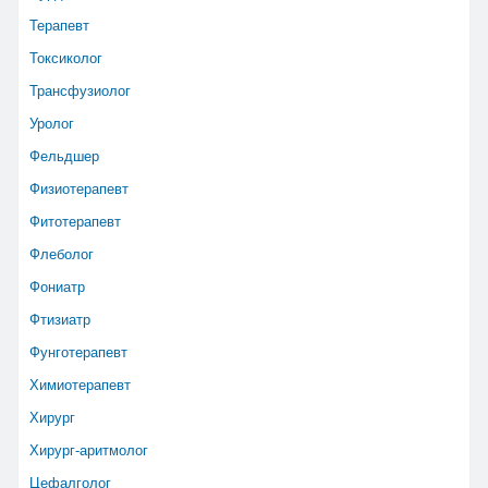
Терапевт
Токсиколог
Трансфузиолог
Уролог
Фельдшер
Физиотерапевт
Фитотерапевт
Флеболог
Фониатр
Фтизиатр
Фунготерапевт
Химиотерапевт
Хирург
Хирург-аритмолог
Цефалголог